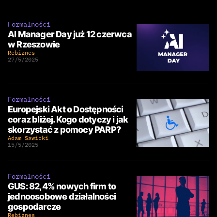
Formalności
AI Manager Day już 12 czerwca
w Rzeszowie
Rebiznes
27/5/2025
Formalności
Europejski Akt o Dostępności
coraz bliżej. Kogo dotyczy i jak
skorzystać z pomocy PARP?
Adam Sawicki
15/5/2025
Formalności
GUS: 82,4% nowych firm to
jednoosobowe działalności
gospodarcze
Rebiznes