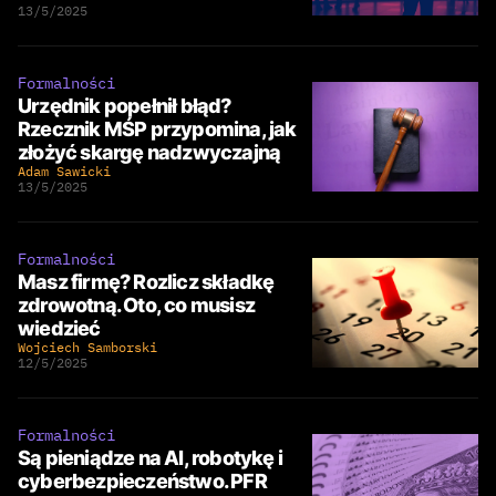
13/5/2025
Formalności
Urzędnik popełnił błąd?
Rzecznik MŚP przypomina, jak
złożyć skargę nadzwyczajną
Adam Sawicki
13/5/2025
Formalności
Masz firmę? Rozlicz składkę
zdrowotną. Oto, co musisz
wiedzieć
Wojciech Samborski
12/5/2025
Formalności
Są pieniądze na AI, robotykę i
cyberbezpieczeństwo. PFR