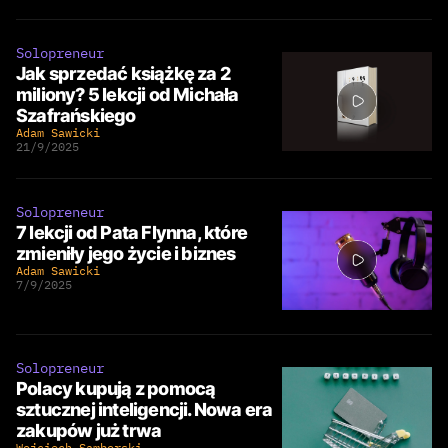
Solopreneur
Jak sprzedać książkę za 2
miliony? 5 lekcji od Michała
Szafrańskiego
Adam Sawicki
21/9/2025
Solopreneur
7 lekcji od Pata Flynna, które
zmieniły jego życie i biznes
Adam Sawicki
7/9/2025
Solopreneur
Polacy kupują z pomocą
sztucznej inteligencji. Nowa era
zakupów już trwa
Wojciech Samborski