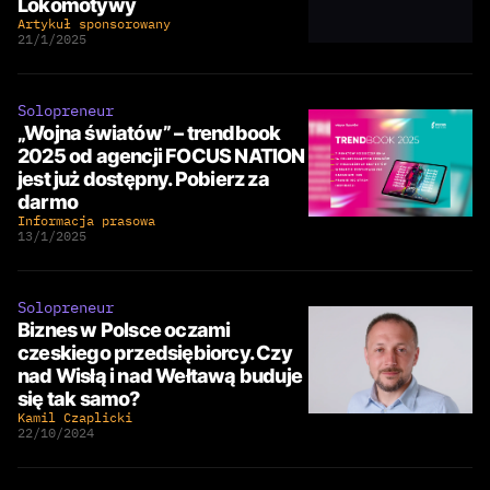
Lokomotywy
Artykuł sponsorowany
21/1/2025
Solopreneur
„Wojna światów” – trendbook
2025 od agencji FOCUS NATION
jest już dostępny. Pobierz za
darmo
Informacja prasowa
13/1/2025
Solopreneur
Biznes w Polsce oczami
czeskiego przedsiębiorcy. Czy
nad Wisłą i nad Wełtawą buduje
się tak samo?
Kamil Czaplicki
22/10/2024