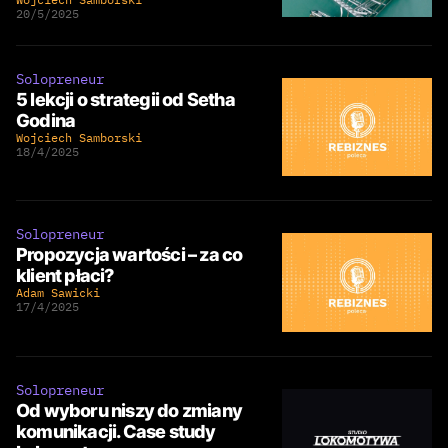
20/5/2025
Solopreneur
5 lekcji o strategii od Setha
Godina
Wojciech Samborski
18/4/2025
Solopreneur
Propozycja wartości – za co
klient płaci?
Adam Sawicki
17/4/2025
Solopreneur
Od wyboru niszy do zmiany
komunikacji. Case study