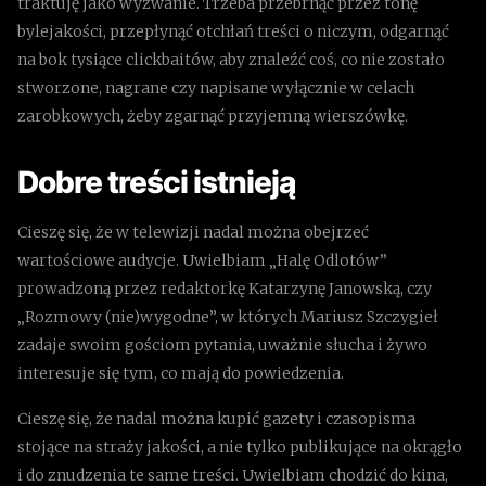
traktuję jako wyzwanie. Trzeba przebrnąć przez tonę
bylejakości, przepłynąć otchłań treści o niczym, odgarnąć
na bok tysiące clickbaitów, aby znaleźć coś, co nie zostało
stworzone, nagrane czy napisane wyłącznie w celach
zarobkowych, żeby zgarnąć przyjemną wierszówkę.
Dobre treści istnieją
Cieszę się, że w telewizji nadal można obejrzeć
wartościowe audycje. Uwielbiam „Halę Odlotów”
prowadzoną przez redaktorkę Katarzynę Janowską, czy
„Rozmowy (nie)wygodne”, w których Mariusz Szczygieł
zadaje swoim gościom pytania, uważnie słucha i żywo
interesuje się tym, co mają do powiedzenia.
Cieszę się, że nadal można kupić gazety i czasopisma
stojące na straży jakości, a nie tylko publikujące na okrągło
i do znudzenia te same treści. Uwielbiam chodzić do kina,