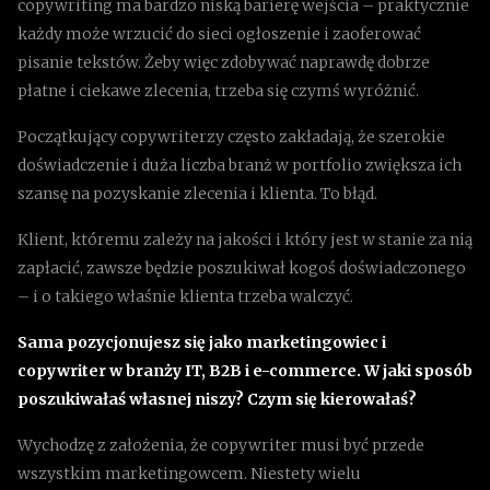
copywriting ma bardzo niską barierę wejścia – praktycznie
każdy może wrzucić do sieci ogłoszenie i zaoferować
pisanie tekstów. Żeby więc zdobywać naprawdę dobrze
płatne i ciekawe zlecenia, trzeba się czymś wyróżnić.
Początkujący copywriterzy często zakładają, że szerokie
doświadczenie i duża liczba branż w portfolio zwiększa ich
szansę na pozyskanie zlecenia i klienta. To błąd.
Klient, któremu zależy na jakości i który jest w stanie za nią
zapłacić, zawsze będzie poszukiwał kogoś doświadczonego
– i o takiego właśnie klienta trzeba walczyć.
Sama pozycjonujesz się jako marketingowiec i
copywriter w branży IT, B2B i e-commerce. W jaki sposób
poszukiwałaś własnej niszy? Czym się kierowałaś?
Wychodzę z założenia, że copywriter musi być przede
wszystkim marketingowcem. Niestety wielu