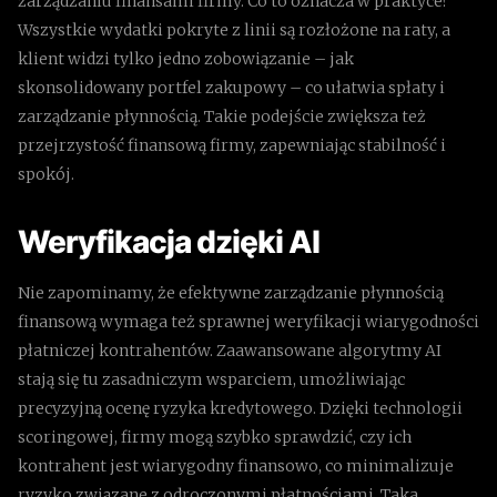
zarządzaniu finansami firmy. Co to oznacza w praktyce?
Wszystkie wydatki pokryte z linii są rozłożone na raty, a
klient widzi tylko jedno zobowiązanie – jak
skonsolidowany portfel zakupowy – co ułatwia spłaty i
zarządzanie płynnością. Takie podejście zwiększa też
przejrzystość finansową firmy, zapewniając stabilność i
spokój.
W
eryfikacja dzięki AI
Nie zapominamy, że efektywne zarządzanie płynnością
finansową wymaga też sprawnej weryfikacji wiarygodności
płatniczej kontrahentów. Zaawansowane algorytmy AI
stają się tu zasadniczym wsparciem, umożliwiając
precyzyjną ocenę ryzyka kredytowego. Dzięki technologii
scoringowej, firmy mogą szybko sprawdzić, czy ich
kontrahent jest wiarygodny finansowo, co minimalizuje
ryzyko związane z odroczonymi płatnościami. Taka