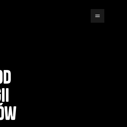
od
ii
ków