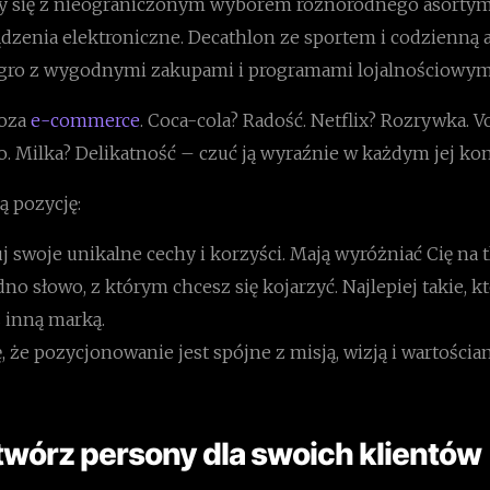
y się z nieograniczonym wyborem różnorodnego asorty
ądzenia elektroniczne. Decathlon ze sportem i codzienną
legro z wygodnymi zakupami i programami lojalnościowym
poza
e-commerce
. Coca-cola? Radość. Netflix? Rozrywka. V
. Milka? Delikatność – czuć ją wyraźnie w każdym jej ko
ą pozycję:
j swoje unikalne cechy i korzyści. Mają wyróżniać Cię na t
no słowo, z którym chcesz się kojarzyć. Najlepiej takie, k
 inną marką.
, że pozycjonowanie jest spójne z misją, wizją i wartości
twórz persony dla swoich klientów