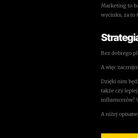
Marketing to ba
wycinku, za to 
Strategi
Bez dobrego pl
A więc zacznijm
Dzięki nim będ
także czy lepie
influencerów? W
A niżej opisane