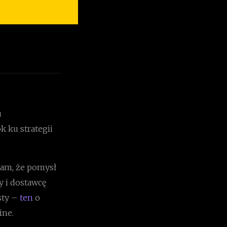
u
 ku strategii
dam, że pomysł
y i dostawcę
sty –
ten
o
ine.