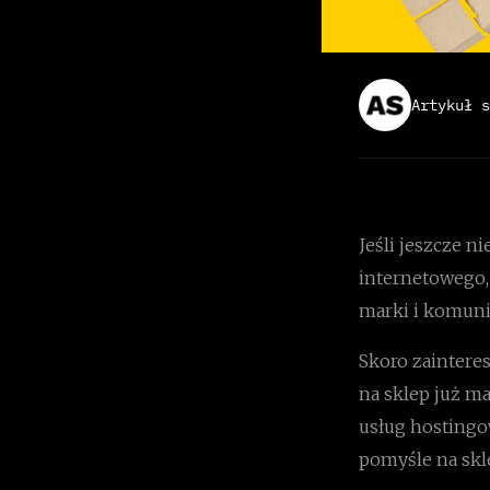
Artykuł s
Jeśli jeszcze n
internetowego, 
marki i komunik
Skoro zaintere
na sklep już m
usług hostingow
pomyśle na skl