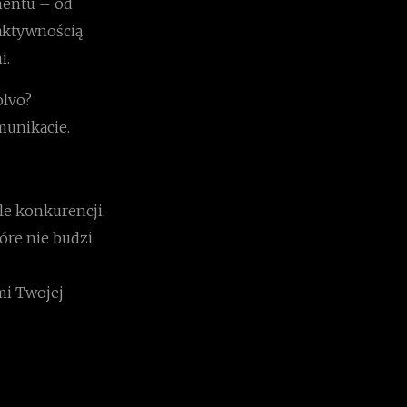
mentu – od
 aktywnością
i.
olvo?
munikacie.
le konkurencji.
tóre nie budzi
ami Twojej