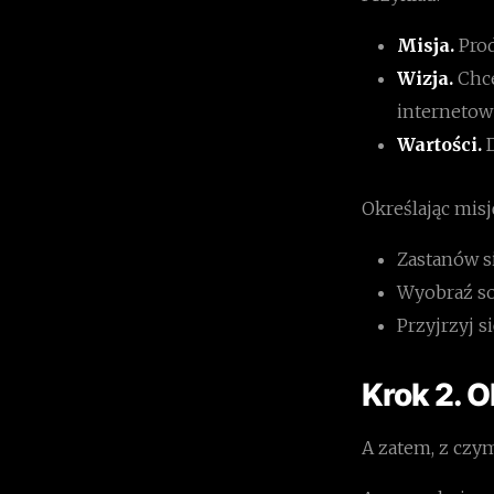
Misja.
Pro
Wizja.
Chce
internetow
Wartości.
Określając misj
Zastanów si
Wyobraź sob
Przyjrzyj s
Krok 2. O
A zatem, z czy