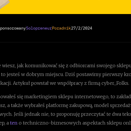
ponsorowany
Solopreneur
Poradnik
27/2/2024
ie wiesz, jak komunikować się z odbiorcami swojego sklep
to jesteś w dobrym miejscu. Dziś postawimy pierwszy krok
acji. Artykuł powstał we współpracy z firmą cyber_Folks.
sowałeś się marketingiem sklepu internetowego, to zakła
asz, a także wybrałeś platformę zakupową, model sprzedaż
ych. Jeśli jednak nie, to proponuję przeczytać te dwa tek
ep, a
ten
o techniczno-biznesowych aspektach sklepu onl