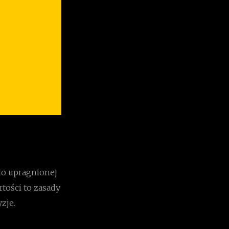
 do upragnionej
rtości to zasady
zje.