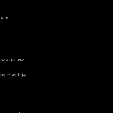
epem
 rozwiązujesz.
 reprezentują.