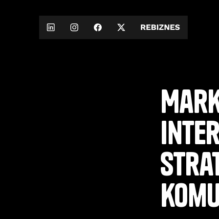
Mark
inte
strat
komu