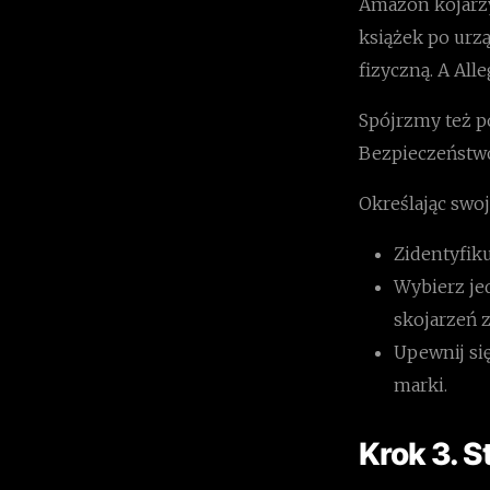
Amazon kojarz
książek po urz
fizyczną. A Al
Spójrzmy też 
Bezpieczeństwo
Określając swoj
Zidentyfiku
Wybierz jed
skojarzeń z
Upewnij się
marki.
Krok 3. S