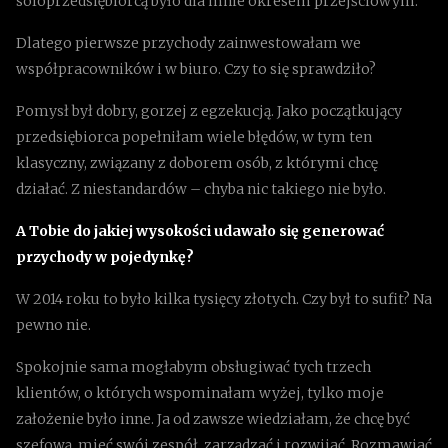
soloprzedsiębiorcą było dla mnie okresem przejściowym.
Dlatego pierwsze przychody zainwestowałam we
współpracowników i w biuro. Czy to się sprawdziło?
Pomysł był dobry, gorzej z egzekucją. Jako początkujący
przedsiębiorca popełniłam wiele błędów, w tym ten
klasyczny, związany z doborem osób, z którymi chcę
działać. Z niestandardów – chyba nic takiego nie było.
A Tobie do jakiej wysokości udawało się generować
przychody w pojedynkę?
W 2014 roku to było kilka tysięcy złotych. Czy był to sufit? Na
pewno nie.
Spokojnie sama mogłabym obsługiwać tych trzech
klientów, o których wspominałam wyżej, tylko moje
założenie było inne. Ja od zawsze wiedziałam, że chcę być
szefową, mieć swój zespół, zarządzać i rozwijać. Rozmawiać