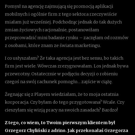
Pomysł na agencję zajmującą się promocją aplikacji
mobilnych i ogólnie firm z tego sektora rzeczywiście
miałam już wcześniej. Podchodząc jednak do tak dużych
zmian życiowych racjonalnie, postanowiłam
przeprowadzić mini badanie rynku – zaczęłam od rozmów
z osobami, które znam ze świata marketingu.
I co usłyszałam? Że taka agencja jest bez sensu, bo takich
firm jest wiele. Wówczas zrezygnowałam. Los jednak bywa
przewrotny. Ostatecznie w podjęciu decyzji o robieniu
czegoś na swój rachunek pomogło… zajście w ciążę.
Żegnając się z Playem wiedziałam, że to moja ostatnia
korporacja. Czy byłam do tego przygotowana? Wcale. Czy
cieszyłam się wizją pracy na swoich zasadach? Bardzo!
Z tego, co wiem, to Twoim pierwszym klientem był
Grzegorz Chyliński z adrino. Jak przekonałaś Grzegorza