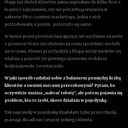
Mając już dwóch klientów, sama napisałam do kilku firm z
branży z zapytaniem, czy nie potrzebują wsparcia w
zakresie PR-u i content marketingu. Jedna z nich
potrzebowała, a potem.. potoczyło się samo.
W sumie przez pierwsze lata agencji nie myślałam za wiele
o promocji firmy czy ułożeniu procesu sprzedaży, nie było
na to czasu. Klienci przychodzili z bloga, social mediów czy
właśnie z poleceń. Do pewnego momentu to dobrze
funkcjonowało. I wystarczało.
W jaki sposób radziłaś sobie z balansem pomiędzy liczbą
klientów a swoimi mocami przerobowymi? Pytam, bo
oczywiście można „nabrać roboty”, ale potem pojawia się
problem, kto to zrobi, skoro działam w pojedynkę.
Tak naprawdę w pojedynkę działałam tylko przez chwilę,
pracując dla adrino i jeszcze jednego klienta.