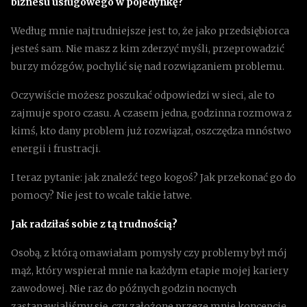
biznesu usługowego w pojedynkę?
Według mnie najtrudniejsze jest to, że jako przedsiębiorca
jesteś sam. Nie masz z kim zderzyć myśli, przeprowadzić
burzy mózgów, pochylić się nad rozwiązaniem problemu.
Oczywiście możesz poszukać odpowiedzi w sieci, ale to
zajmuje sporo czasu. A czasem jedna, godzinna rozmowa z
kimś, kto dany problem już rozwiązał, oszczędza mnóstwo
energii i frustracji.
I teraz pytanie: jak znaleźć tego kogoś? Jak przekonać go do
pomocy? Nie jest to wcale takie łatwe.
Jak radziłaś sobie z tą trudnością?
Osobą, z którą omawiałam pomysły czy problemy był mój
mąż, który wspierał mnie na każdym etapie mojej kariery
zawodowej. Nie raz do późnych godzin nocnych
zastanawialiśmy się, czy założone przeze mnie koncepcje