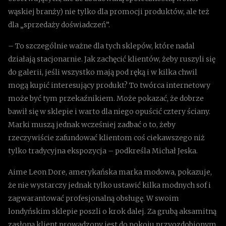
wąskiej branży) nie tylko dla promocji produktów, ale też
dla „sprzedaży doświadczeń”.
– To szczególnie ważne dla tych sklepów, które nadal
działają stacjonarnie. Jak zachęcić klientów, żeby ruszyli się
do galerii, jeśli wszystko mają pod ręką i w kilka chwil
mogą kupić interesujący produkt? To twórca internetowy
może być tym przekaźnikiem. Może pokazać, że dobrze
bawił się w sklepie i warto dla niego opuścić cztery ściany.
Marki muszą jednak wcześniej zadbać o to, żeby
rzeczywiście zafundować klientom coś ciekawszego niż
tylko tradycyjna ekspozycja – podkreśla Michał Jeska.
Aime Leon Dore, amerykańska marka modowa, pokazuje,
że nie wystarczy jednak tylko ustawić kilka modnych sof i
zagwarantować profesjonalną obsługę. W swoim
londyńskim sklepie poszli o krok dalej. Za grubą aksamitną
zasłoną klient prowadzony jest do pokoju przyozdobionym