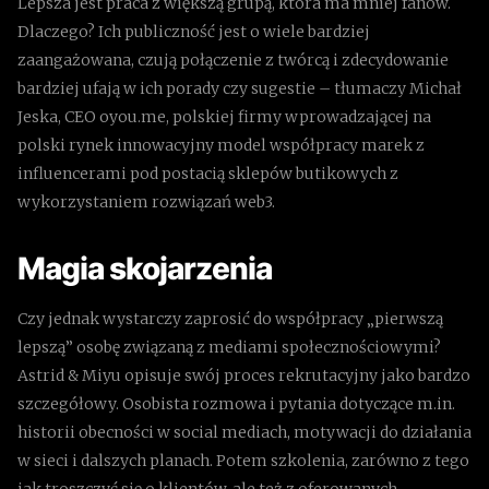
Lepsza jest praca z większą grupą, która ma mniej fanów.
Dlaczego? Ich publiczność jest o wiele bardziej
zaangażowana, czują połączenie z twórcą i zdecydowanie
bardziej ufają w ich porady czy sugestie – tłumaczy Michał
Jeska, CEO oyou.me, polskiej firmy wprowadzającej na
polski rynek innowacyjny model współpracy marek z
influencerami pod postacią sklepów butikowych z
wykorzystaniem rozwiązań web3.
Magia skojarzenia
Czy jednak wystarczy zaprosić do współpracy „pierwszą
lepszą” osobę związaną z mediami społecznościowymi?
Astrid & Miyu opisuje swój proces rekrutacyjny jako bardzo
szczegółowy. Osobista rozmowa i pytania dotyczące m.in.
historii obecności w social mediach, motywacji do działania
w sieci i dalszych planach. Potem szkolenia, zarówno z tego
jak troszczyć się o klientów, ale też z oferowanych