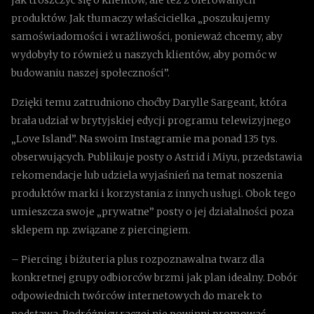
produktów. Jak tłumaczy właścicielka „poszukujemy
samoświadomości i wrażliwości, ponieważ chcemy, aby
wydobyły to również u naszych klientów, aby pomóc w
budowaniu naszej społeczności”.
Dzięki temu zatrudniono choćby Darylle Sargeant, która
brała udział w brytyjskiej edycji programu telewizyjnego
„Love Island”. Na swoim Instagramie ma ponad 135 tys.
obserwujących. Publikuje posty o Astrid i Miyu, przedstawia
rekomendacje lub udziela wyjaśnień na temat noszenia
produktów marki i korzystania z innych usługi. Obok tego
umieszcza swoje „prywatne” posty o jej działalności poza
sklepem np. związane z piercingiem.
– Piercing i biżuteria plus rozpoznawalna twarz dla
konkretnej grupy odbiorców brzmi jak plan idealny. Dobór
odpowiednich twórców internetowych do marek to
podstawa. Podróżnicy raczej nie powinni promować