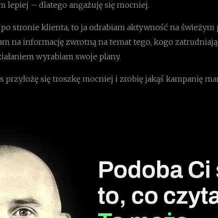
 lepiej – dlatego angażuję się mocniej.
t po stronie klienta, to ja odrabiam aktywność na świeżym 
am na informację zwrotną na temat tego, kogo zatrudniają 
ziałaniem wyrabiam swoje plany.
as przyłożę się troszkę mocniej i zrobię jakąś kampanię m