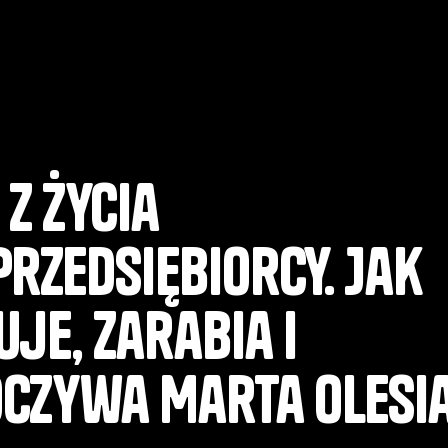
 z życia
rzedsiębiorcy. Jak
je, zarabia i
czywa Marta Olesi