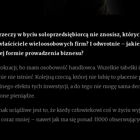
rzeczy w byciu soloprzedsiębiorcą nie znosisz, który
właściciele wieloosobowych firm? I odwrotnie – jakie
tej formie prowadzenia biznesu?
rokracji, bo mam osobowość handlowca. Wszelkie tabelki
e nie istnieć. Kolejną rzeczą, której nie lubię to płacenie
nego efektu tych inwestycji, a do tego nie mogę sama de
one pieniądze.
nak uciążliwe jest to, że kiedy człowiekowi coś w życiu wyj
 coraz mniej – nawet jak ma się ponad 33000 obserwują