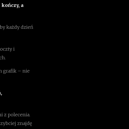
 kończy, a
eby każdy dzień
oczty i
ch.
h grafik – nie
,
i z polecenia.
szybciej znajdę