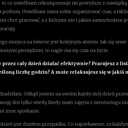
– to co uwielbiam rekompensuje mi powyższe z nawiązką
na podium. Uwielbiam sama sobie organizować czas, a takż
ami chce pracować, a z którymi nie i jakim samochodem je
pracuję.
go miejsca na świecie jest kolejnym atutem. Jak się umie
ionymi pieniędzmi, to nagle ma się czas na życie.
y przez cały dzień działać efektywnie? Pracujesz z lis
eśloną liczbę godzin? A może relaksujesz się w jakiś
dradziłam. Odkąd jestem na swoim każdy mój dzień przesta
 Planuję dni tylko wtedy, kiedy mam zajęcia z mentoringu 
eś inne spotkanie.
 dzień jest dziełem przypadku. Co najciekawsze, za każdy