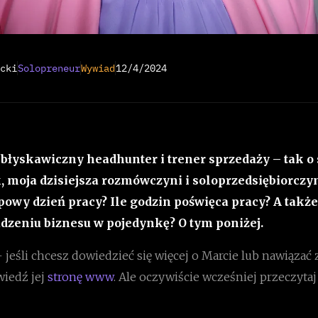
cki
Solopreneur
Wywiad
12/4/2024
 błyskawiczny headhunter i trener sprzedaży – tak o
, moja dzisiejsza rozmówczyni i soloprzedsiębiorczyn
ypowy dzień pracy? Ile godzin poświęca pracy? A także
dzeniu biznesu w pojedynkę? O tym poniżej.
 jeśli chcesz dowiedzieć się więcej o Marcie lub nawiązać 
wiedź jej
stronę www
. Ale oczywiście wcześniej przeczyta