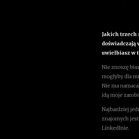
Jakich trzech 
doświadczają 
uwielbiasz w 
Nie znoszę biu
mogłyby dla mni
Nie ma namacal
idą moje zarobi
Najbardziej jed
znajomych jest
LinkedInie.