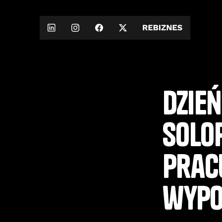
Dzień
solop
pracu
wypo