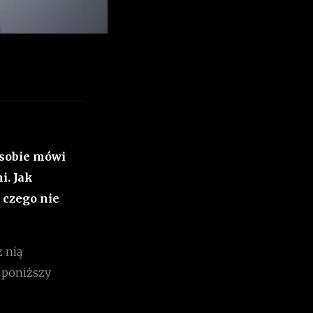
 sobie mówi
i. Jak
 czego nie
z nią
j poniższy