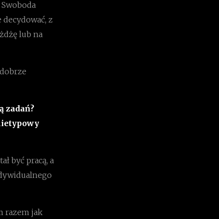
. Swoboda
e decydować, z
żdżę lub na
 dobrze
tą zadań?
 nietypowy
ł być pracą, a
indywidualnego
m razem jak