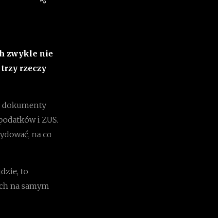
ch zwykle nie
 trzy rzeczy
 i dokumenty
 podatków i ZUS.
cydować, na co
dzie, to
cych na samym