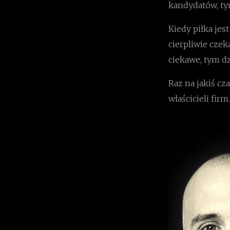
kandydatów, tym
Kiedy piłka jes
cierpliwie czek
ciekawe, tym d
Raz na jakiś cz
właścicieli firm.