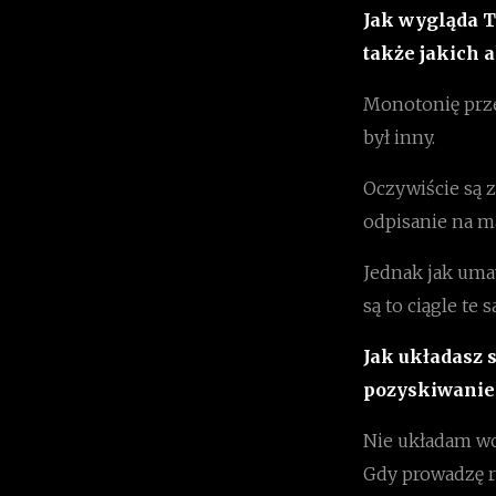
Jak wygląda Tw
także jakich 
Monotonię przer
był inny.
Oczywiście są z
odpisanie na ma
Jednak jak umaw
są to ciągle te
Jak układasz s
pozyskiwanie 
Nie układam wca
Gdy prowadzę re