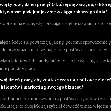
ój typowy dzień pracy? O której się zaczyna, o której
aktywności podejmujesz się w ciągu roboczego dnia?
obiłam na etacie, więc pracując u siebie stawiam na to, ż
ajęcia, które się powtarzają, jak np. poranne sprawdzenie p
ile przy śniadaniu oraz napisanie postów na social media
iam klientów lub kandydatów, to – o ile wpasuję się w ic
 same godziny pracy.
wój dzień pracy, aby znaleźć czas na realizację zleceń
klientów i marketing swojego biznesu?
le. Klienci do mnie dzwonią z postów i artykułów, czasam
krutację, to chcę jak najszybciej dowieźć temat. Więc im 