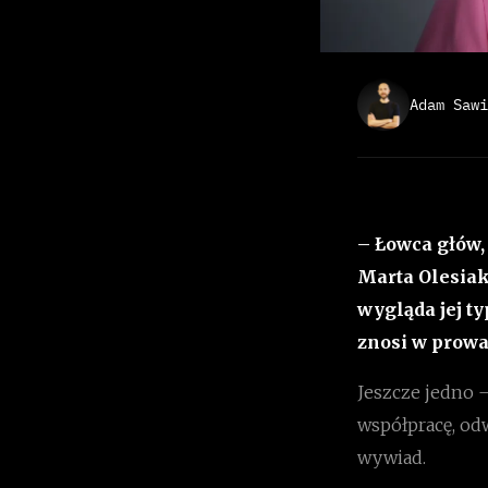
Adam Sawi
– Łowca głów,
Marta Olesiak
wygląda jej t
znosi w prowa
Jeszcze jedno –
współpracę, od
wywiad.