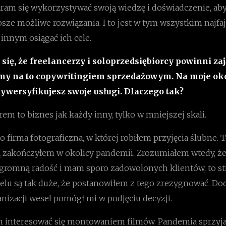
aram się wykorzystywać swoją wiedzę i doświadczenie, aby
sze możliwe rozwiązania. I to jest w tym wszystkim najfa
nnym osiągać ich cele.
się, że freelancerzy i soloprzedsiębiorcy powinni zaj
jmy na to copywritingiem sprzedażowym. Na moje ok
dywersyfikujesz swoje usługi. Dlaczego tak?
rem to biznes jak każdy inny, tylko w mniejszej skali.
o firma fotograficzna, w której robiłem przyjęcia ślubne. 
ą zakończyłem w okolicy pandemii. Zrozumiałem wtedy, ż
ogromną radość i mam sporo zadowolonych klientów, to st
lu są tak duże, że postanowiłem z tego zrezygnować. Do
nizacji wesel pomógł mi w podjęciu decyzji.
 interesować się montowaniem filmów. Pandemia sprzyj