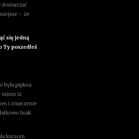
 dostarczać
jniejsze – że
ąć się jedną
o Ty poszedłeś
To była piękna
e mimo iż
res i zmęczenie
datkowo brak
ała kursom