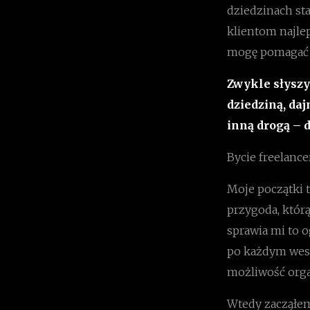
dziedzinach st
klientom najlep
mogę pomagać i
Zwykle słyszy 
dziedziną, da
inną drogą – 
Bycie freelance
Moje początki t
przygoda, któr
sprawia mi to 
po każdym wese
możliwość orga
Wtedy zacząłem