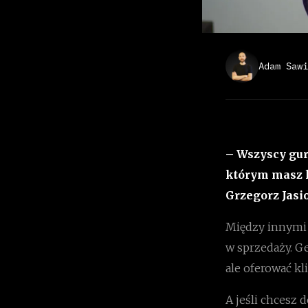
Adam Sawi
– Wszyscy guru
którym masz ki
Grzegorz Jasi
Między innymi 
w sprzedaży. Ge
ale oferować k
A jeśli chcesz d