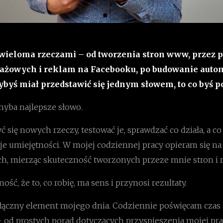
 wieloma rzeczami – od tworzenia stron www, przez 
ażowych i reklam na Facebooku, po budowanie autom
dybyś miał przedstawić się jednym słowem, to co byś p
hyba najlepsze słowo.
 się nowych rzeczy, testować je, sprawdzać co działa, a co n
je umiejętności. W mojej codziennej pracy opieram się n
ych, mierząc skuteczność tworzonych przeze mnie stron i 
ść, że to, co robię, ma sens i przynosi rezultaty.
łączny element mojego dnia. Codziennie poświęcam czas
 od prostych porad dotyczących przyspieszenia mojej pr