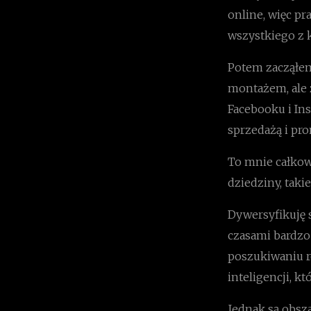
online, więc pr
wszystkiego z 
Potem zacząłem
montażem, ale 
Facebooku i In
sprzedażą i pr
To mnie całkow
dziedziny, taki
Dywersyfikuję 
czasami bardzo 
poszukiwaniu ro
inteligencji, 
Jednak są obsza