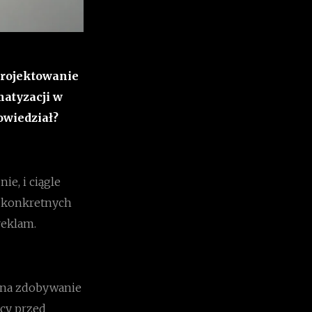
projektowanie
atyzacji w
owiedział?
ie, i ciągle
a konkretnych
reklam.
 na zdobywanie
acy przed