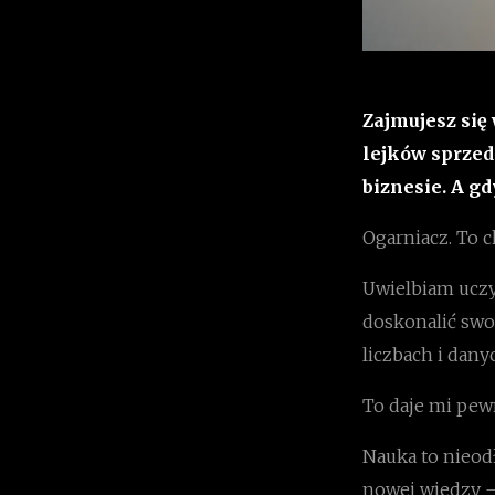
Zajmujesz się
lejków sprzed
biznesie. A g
Ogarniacz. To c
Uwielbiam uczyć
doskonalić swo
liczbach i dan
To daje mi pewno
Nauka to nieod
nowej wiedzy –