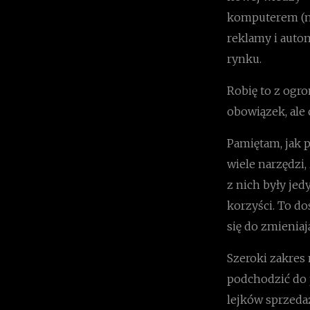
komputerem (np
reklamy i autom
rynku.
Robię to z ogr
obowiązek, ale 
Pamiętam, jak p
wiele narzędzi,
z nich były je
korzyści. To d
się do zmieniaj
Szeroki zakres
podchodzić do 
lejków sprzeda