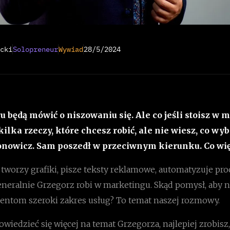
cki
Solopreneur
Wywiad
28/5/2024
 będą mówić o niszowaniu się. Ale co jeśli stoisz w m
lka rzeczy, które chcesz robić, ale nie wiesz, co wy
onowicz. Sam poszedł w przeciwnym kierunku. Co wię
tworzy grafiki, pisze teksty reklamowe, automatyzuje pr
neralnie Grzegorz robi w marketingu. Skąd pomysł, aby ni
lientom szeroki zakres usług? To temat naszej rozmowy.
owiedzieć się więcej na temat Grzegorza, najlepiej zrobisz, 