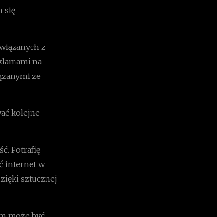
m się
związanych z
eklamami na
iązanymi ze
ać kolejne
ć. Potrafię
ć internet w
dzięki sztucznej
dem może być