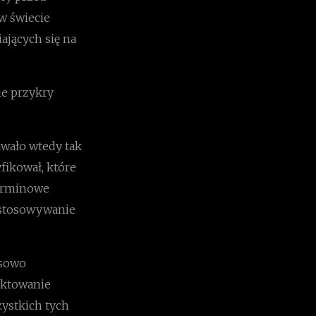
w świecie
ających się na
ie przykry
awało wtedy tak
fikował, które
terminowe
ostosowywanie
ksowo
ektowanie
ystkich tych