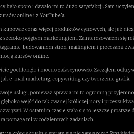
acy było sporo i dawało mi to dużo satysfakcji. Sam uczyłe
kursów online i z YouTube'a.
 kupować coraz więcej produktów cyfrowych, ale już nie
z szeroko pojętym marketingiem. Zainteresowałem się r
stagramie, budowaniem stron, mailingiem i procesami zw
omocją kursów online.
icie pochłonęło i mocno zafascynowało. Zacząłem odkryw
e jak e-mail marketing, copywriting czy tworzenie grafik.
swoje usługi, ponieważ sprawia mi to ogromną przyjemnoś
głęboko wejść do tak zwanej króliczej nory i przeszukiwa
związań. W ostatnim czasie stało się to jeszcze prostsze 
która pomaga mi w codziennych zadaniach.
ry, w które aktualnie staram się nie zapuszczać. Przykła