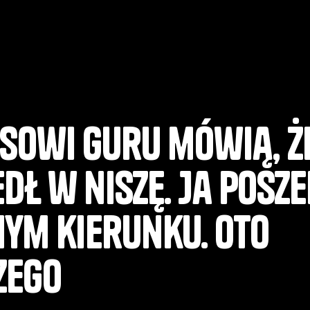
esowi guru mówią, ż
dł w niszę. Ja posz
nym kierunku. Oto
zego