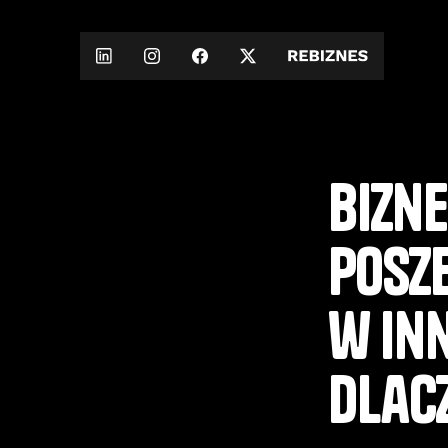
Bizn
posze
w in
dlac