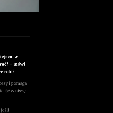
iejscu, w
brać? – mówi
c robi?
ocesy i pomaga
e iść w niszę,
jeśli