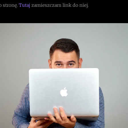
o stronę.
Tutaj
zamieszczam link do niej.