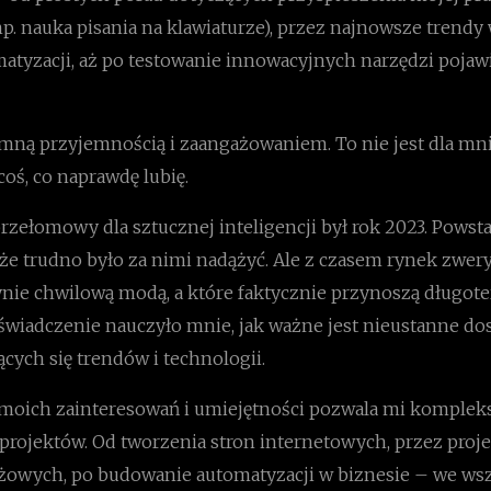
. nauka pisania na klawiaturze), przez najnowsze trendy 
atyzacji, aż po testowanie innowacyjnych narzędzi pojawi
omną przyjemnością i zaangażowaniem. To nie jest dla mn
coś, co naprawdę lubię.
rzełomowy dla sztucznej inteligencji był rok 2023. Powst
 że trudno było za nimi nadążyć. Ale z czasem rynek zwery
dynie chwilową modą, a które faktycznie przynoszą długo
oświadczenie nauczyło mnie, jak ważne jest nieustanne d
ących się trendów i technologii.
 moich zainteresowań i umiejętności pozwala mi komple
projektów. Od tworzenia stron internetowych, przez proj
żowych, po budowanie automatyzacji w biznesie – we wsz