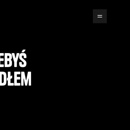
ebyś
edłem