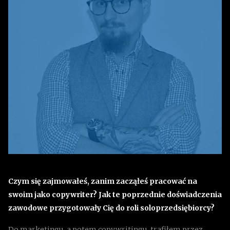
Czym się zajmowałeś, zanim zacząłeś pracować na
swoim jako copywriter? Jak te poprzednie doświadczenia
zawodowe przygotowały Cię do roli soloprzedsiębiorcy?
Do marketingu, a potem copywritingu, trafiłem przez