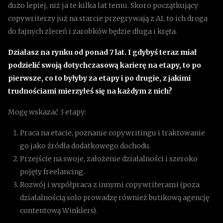
dużo lepiej, niż ja te kilka lat temu. Skoro początkujący
copywriterzy już na starcie przegrywają z AI, to ich droga
do fajnych zleceń i zarobków będzie długa i kręta.
Działasz na rynku od ponad 7 lat. I gdybyś teraz miał
podzielić swoją dotychczasową karierę na etapy, to po
pierwsze, co to byłyby za etapy i po drugie, z jakimi
trudnościami mierzyłeś się na każdym z nich?
Mogę wskazać 3 etapy:
Praca na etacie, poznanie copywritingu i traktowanie
go jako źródła dodatkowego dochodu.
Przejście na swoje, założenie działalności i szeroko
pojęty freelancing.
Rozwój i współpraca z innymi copywriterami (poza
działalnością solo prowadzę również butikową agencję
contentową Winklers).