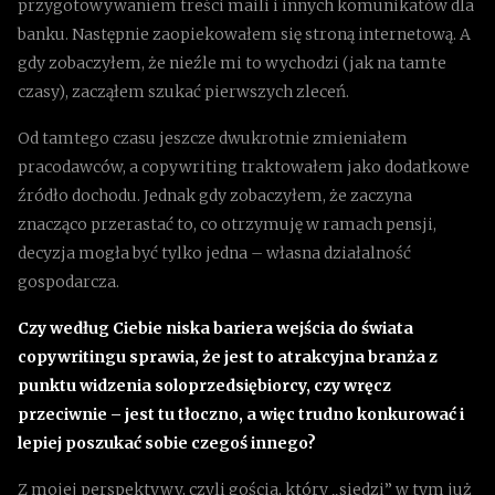
przygotowywaniem treści maili i innych komunikatów dla
banku. Następnie zaopiekowałem się stroną internetową. A
gdy zobaczyłem, że nieźle mi to wychodzi (jak na tamte
czasy), zacząłem szukać pierwszych zleceń.
Od tamtego czasu jeszcze dwukrotnie zmieniałem
pracodawców, a copywriting traktowałem jako dodatkowe
źródło dochodu. Jednak gdy zobaczyłem, że zaczyna
znacząco przerastać to, co otrzymuję w ramach pensji,
decyzja mogła być tylko jedna – własna działalność
gospodarcza.
Czy według Ciebie niska bariera wejścia do świata
copywritingu sprawia, że jest to atrakcyjna branża z
punktu widzenia soloprzedsiębiorcy, czy wręcz
przeciwnie – jest tu tłoczno, a więc trudno konkurować i
lepiej poszukać sobie czegoś innego?
Z mojej perspektywy, czyli gościa, który „siedzi” w tym już