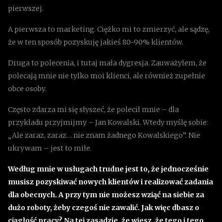
pierwszej.
A pierwsza to marketing. Ciężko mi to zmierzyć, ale sądzę,
że w ten sposób pozyskuję jakieś 80-90% klientów.
Druga to polecenia, i tutaj mała dygresja. Zauważyłem, że
polecają mnie nie tylko moi klienci, ale również zupełnie
obce osoby.
Często zdarza mi się słyszeć, że polecił mnie – dla
przykładu przyjmijmy – Jan Kowalski. Wtedy myślę sobie:
„Ale zaraz, zaraz… nie znam żadnego Kowalskiego”. Nie
ukrywam – jest to miłe.
Według mnie w usługach trudne jest to, że jednocześnie
musisz pozyskiwać nowych klientów i realizować zadania
dla obecnych. A przy tym nie możesz wziąć na siebie za
dużo roboty, żeby czegoś nie zawalić. Jak więc dbasz o
ciągłość pracy? Na tej zasadzie, że wiesz, że tego i tego