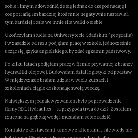
sobie i innym udowodnić, że się jednak do czegoś nadaję i
coś potrafię. Im bardziej ktoś mnie negatywnie nastawiał,
tym bardziej rosła we mnie siła walki o siebie.
Ukończyłam studia na Uniwersytecie Gdańskim (geografia)
i w zasadzie od razu podjęłam pracę w szkole, jednocześnie
ucząc się języka angielskiego, by zdać egzamin państwowy.
Po kilku latach podjęłam pracę w firmie prywatnej z branży
hydrauliki olejowej. Budowałam dział logistyki od podstaw.
W międzyczasie brałam udział w wielu kursach i
szkoleniach, ciągle doskonaląc swoją wiedzę.
Największym jednak wyzwaniem było poprowadzenie
firmy RDL Hydraulics – ta przygoda trwa do dziś. Zostałam
rzucona na głęboką wodę i musiałam sobie radzić.
Kontakty z dostawcami, umowy z klientami… nic wtedy nie
było łatwe. Wzięłam udział w rocznym kursie dla