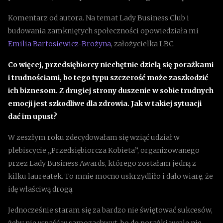
Komentarz od autora. Na temat Lady Business Club i
budowania zamkniętych społeczności opowiedziała mi
Emilia Bartosiewicz-Brożyna
, założycielka LBC.
Co więcej, przedsiębiorcy niechętnie dzielą się porażkami
i trudnościami, bo tego typu szczerość może zaszkodzić
ich biznesom. Z drugiej strony duszenie w sobie trudnych
emocji jest szkodliwe dla zdrowia. Jak w takiej sytuacji
dać im upust?
W zeszłym roku zdecydowałam się wziąć udział w
plebiscycie „Przedsiębiorcza Kobieta”, organizowanego
przez Lady Business Awards, którego zostałam jedną z
kilku laureatek. To mnie mocno uskrzydliło i dało wiarę, że
idę właściwą drogą.
Jednocześnie staram się za bardzo nie świętować sukcesów,
żeby nie wpaść w samozachwyt, bo do porażki wcale nie