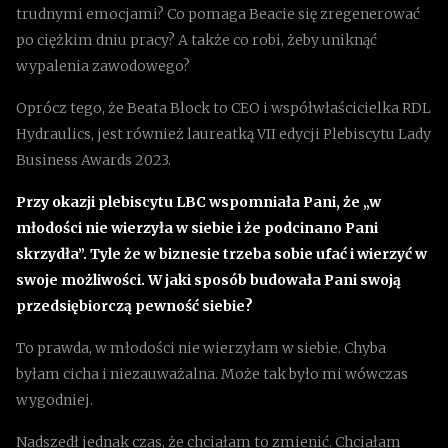
trudnymi emocjami? Co pomaga Beacie się zregenerować
po ciężkim dniu pracy? A także co robi, żeby uniknąć
wypalenia zawodowego?
Oprócz tego, że Beata Block to CEO i współwłaścicielka RDL
Hydraulics, jest również laureatką VII edycji Plebiscytu Lady
Business Awards 2023.
Przy okazji plebiscytu LBC wspomniała Pani, że „w
młodości nie wierzyła w siebie i że podcinano Pani
skrzydła”. Tyle że w biznesie trzeba sobie ufać i wierzyć w
swoje możliwości. W jaki sposób budowała Pani swoją
przedsiębiorczą pewność siebie?
To prawda, w młodości nie wierzyłam w siebie. Chyba
byłam cicha i niezauważalna. Może tak było mi wówczas
wygodniej.
Nadszedł jednak czas, że chciałam to zmienić. Chciałam