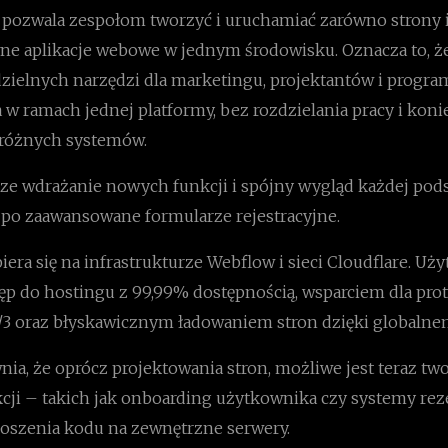
pozwala zespołom tworzyć i uruchamiać zarówno strony 
wne aplikacje webowe w jednym środowisku. Oznacza to, że
dzielnych narzędzi dla marketingu, projektantów i progr
 w ramach jednej platformy, bez rozdzielania pracy i koni
 różnych systemów.
sze wdrażanie nowych funkcji i spójny wygląd każdej pod
 po zaawansowane formularze rejestracyjne.
era się na infrastrukturze Webflow i sieci Cloudflare. Uż
ęp do hostingu z 99,99% dostępnością, wsparciem dla pr
3 oraz błyskawicznym ładowaniem stron dzięki globaln
ia, że oprócz projektowania stron, możliwe jest teraz tw
cji – takich jak onboarding użytkownika czy systemy re
oszenia kodu na zewnętrzne serwery.