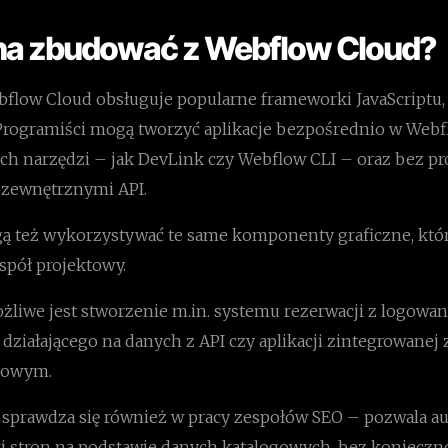
a zbudować z Webflow Cloud?
bflow Cloud obsługuje popularne frameworki JavaScriptu, 
. Programiści mogą tworzyć aplikacje bezpośrednio w Webf
ch narzędzi – jak DevLink czy Webflow CLI – oraz bez p
z zewnętrznymi API.
gą też wykorzystywać te same komponenty graficzne, któ
spół projektowy.
żliwe jest stworzenie m.in. systemu rezerwacji z logowa
 działającego na danych z API czy aplikacji zintegrowanej
kowym.
sprawdza się również w pracy zespołów SEO – pozwala a
i stron na podstawie danych katalogowych, bez konieczn