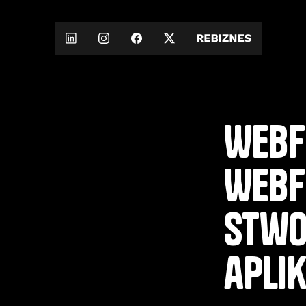
Webf
Webf
stwo
apli