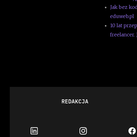
Jak bez ko
eduweb.pl
10 lat prze
freelancer.
REDAKCJA