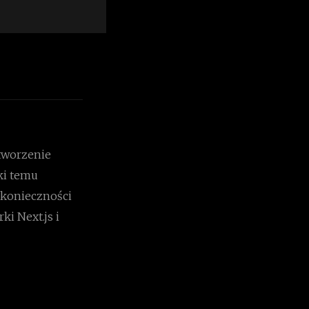
tworzenie
ki temu
 konieczności
ki Next.js i