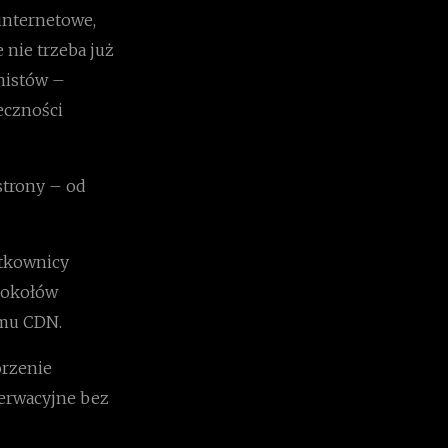
internetowe,
 nie trzeba już
amistów –
eczności
strony – od
ytkownicy
otokołów
emu CDN.
orzenie
zerwacyjne bez