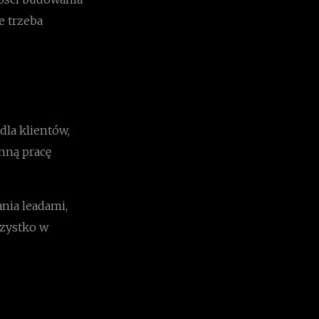
e trzeba
dla klientów,
nną pracę
nia leadami,
szystko w