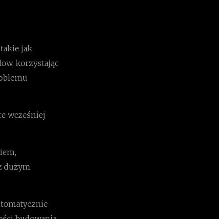
takie jak
low, korzystając
roblemu
re wcześniej
niem,
 z dużym
utomatycznie
ości budowania