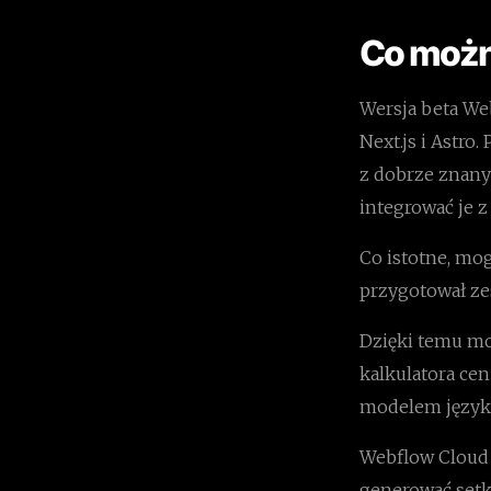
Co możn
Wersja beta We
Next.js i Astro
z dobrze znany
integrować je 
Co istotne, mo
przygotował ze
Dzięki temu mo
kalkulatora cen
modelem języ
Webflow Cloud 
generować setk