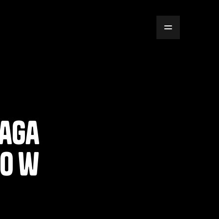
maga
to w