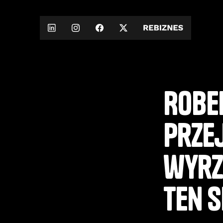
Rober
Prze
wyrze
ten 