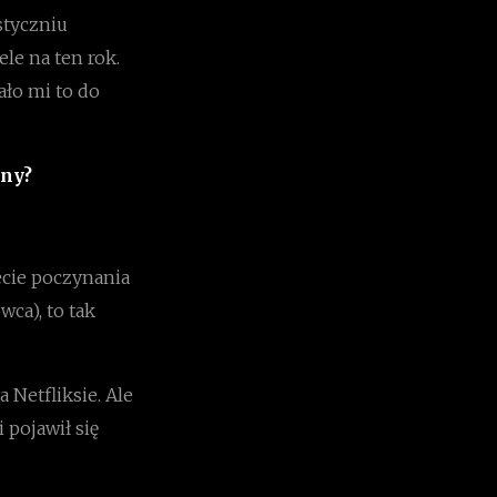
styczniu
le na ten rok.
ało mi to do
wny?
ecie poczynania
wca), to tak
Netfliksie. Ale
pojawił się