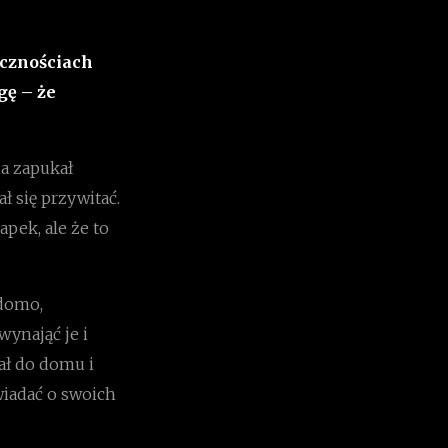
icznościach
gę – że
a zapukał
ł się przywitać.
apek, ale że to
adomo,
wynająć je i
ał do domu i
iadać o swoich