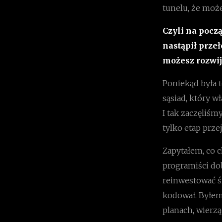
tunelu, że może
Czyli na pocz
nastąpił prze
możesz rozwij
Poniekąd była 
sąsiad, który w
I tak zaczęliśm
tylko etap prze
Zapytałem, co c
programiści dob
reinwestować ś
kodował. Byłem
planach, wierzą