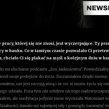
acy, której się nie znosi, jest wyczerpujące. Ty prze
acy w banku. Co w tamtym czasie pozwalało Ci przetrw
a, chciało Ci się płakać na myśl o kolejnym dniu w b
o mi słuchanie podcastu „Zen Jaskiniowca”. Powiedziałb
enił moje podejście do życia. Zrozumiałem dzięki niemu, 
dowałem, nie jest niczyją winą i że nic w moim życiu się n
ego udziału. Poza tym nie robiłem niczego nadzwyczajne
ałem, ale medytacja jedynie mnie wyciszała. Natomiast to
dzialności dawało mi najwięcej siły i pomogło zauważyć ś