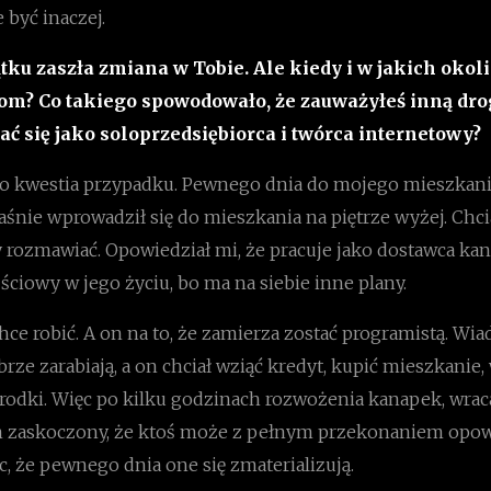
 być inaczej.
ątku zaszła zmiana w Tobie. Ale kiedy i w jakich okol
łom? Co takiego spowodowało, że zauważyłeś inną dro
ać się jako soloprzedsiębiorca i twórca internetowy?
to kwestia przypadku. Pewnego dnia do mojego mieszkani
łaśnie wprowadził się do mieszkania na piętrze wyżej. Chcia
y rozmawiać. Opowiedział mi, że pracuje jako dostawca kan
jściowy w jego życiu, bo ma na siebie inne plany.
hce robić. A on na to, że zamierza zostać programistą. Wi
rze zarabiają, a on chciał wziąć kredyt, kupić mieszkanie, 
rodki. Więc po kilku godzinach rozwożenia kanapek, wrac
 zaskoczony, że ktoś może z pełnym przekonaniem opow
c, że pewnego dnia one się zmaterializują.