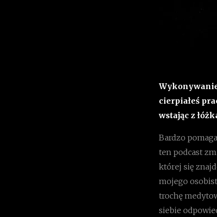
Wykonywanie pr
cierpiałeś pr
wstając z łóżk
Bardzo pomagał
ten podcast zmi
której się znaj
mojego osobist
trochę medytow
siebie odpowie