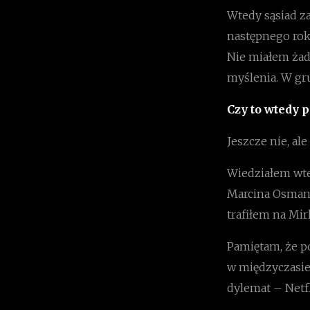
Wtedy sąsiad za
następnego roku
Nie miałem żadn
myślenia. W gr
Czy to wtedy 
Jeszcze nie, ale
Wiedziałem wted
Marcina Osmana 
trafiłem na Mir
Pamiętam, że po
w międzyczasie
dylemat – Netf