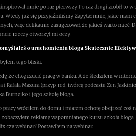
inspirował mnie po raz pierwszy. Po raz drugi zrobił to w 
. Wtedy już się przyjaźniliśmy. Zapytał mnie, jakie mam ce
ych, więc delikatnie zasugerował, że jakieś warto mieć. D
uncie rzeczy otworzył mi oczy.
pomyślałeś o uruchomieniu bloga Skutecznie Efekty
 byłem tego bliski.
y, że chcę rzucić pracę w banku. A że śledziłem w intern
i Rafała Mazura (przyp. red. twórcę podcastu Zen Jaskinio
ka Burnejko i jego szkołę bloga.
 pracy wróciłem do domu i miałem ochotę obejrzeć coś na 
 zobaczyłem reklamę wspomnianego kursu szkoła bloga, i 
lix czy webinar? Postawiłem na webinar.