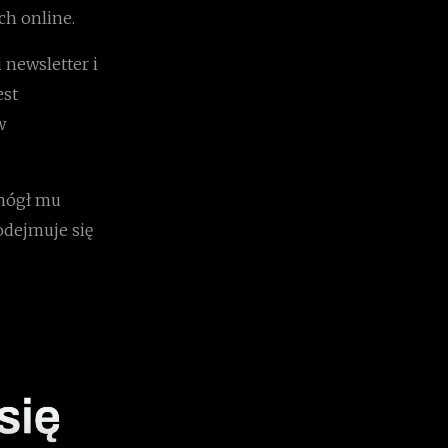
ch online.
 newsletter i
est
w
omógł mu
odejmuje się