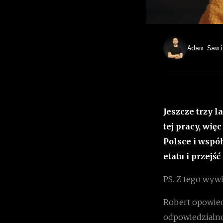
Adam Sawi
Jeszcze trzy 
tej pracy, wię
Polsce i współ
etatu i przejś
PS. Z tego wywi
Robert opowied
odpowiedzialnoś