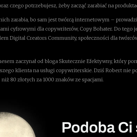
raz czego potrzebujesz, żeby zacząć zarabiać na produkta
nich zarabia, bo sam jest twórcą internetowym – prowadzi
tami cyfrowymi dla copywriterów, Copy Bohater. Do tego j
lem Digital Creators Community, społeczności dla twórcó
nesem zaczynał od bloga Skutecznie Efektywny, który p
zego klienta na usługi copywriterskie. Dziś Robert nie p
 niż 80 złotych za 1000 znaków ze spacjami.