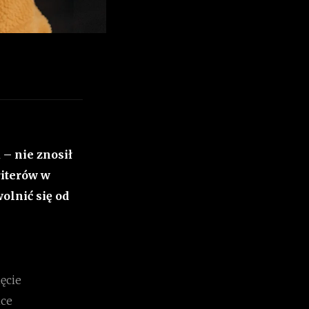
 – nie znosił
riterów w
olnić się od
ęcie
nce