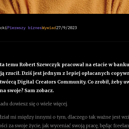
cki
Pierwszy biznes
Wywiad
27/9/2023
lata temu Robert Szewczyk pracował na etacie w banku
c ją rzucił. Dziś jest jednym z lepiej opłacanych copyw
twórcą Digital Creators Community. Co zrobił, żeby uw
ć na swoje? Sam zobacz.
adu dowiesz się o wiele więcej.
ział mi między innymi o tym, dlaczego tak ważne jest wzi
ci za swoje życie, jak wyceniać swoją pracę, będąc freela