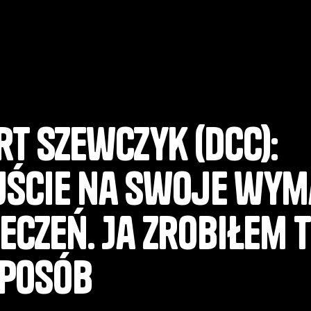
t Szewczyk (DCC):
jście na swoje wy
czeń. Ja zrobiłem 
sposób