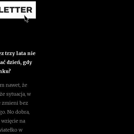
z trzy lata nie
ać dzień, gdy
anku?
ym nawet, że
że sytuacja, w
ie zmieni bez
go. No dobra,
 wzięcie na
wiatełko w