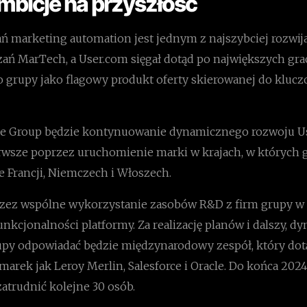
ambicje na przyszłość
ń marketing automation jest jednym z najszybciej rozwija
ań MarTech, a User.com sięgał dotąd po największych grac
do grupy jako flagowy produkt oferty skierowanej do kluc
ive Group będzie kontynuowanie dynamicznego rozwoju U
erwsze poprzez uruchomienie marki w krajach, w których g
e Francji, Niemczech i Włoszech.
zez wspólne wykorzystanie zasobów R&D z firm grupy w 
kcjonalności platformy. Za realizację planów i dalszy, d
rupy odpowiadać będzie międzynarodowy zespół, który dot
marek jak Leroy Merlin, Salesforce i Oracle. Do końca 2024
atrudnić kolejne 30 osób.