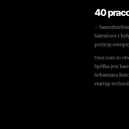
40 prac
– Samodzielnie 
Salesforce i by
pozycję europe
User.com to ob
Spółka jest la
Sebastiana Kulc
startup technol