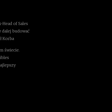
-Head of Sales
y dalej budować
ł Korba
m świecie.
ibles
ajlepszy