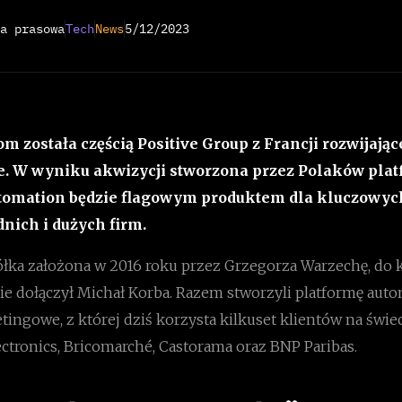
a prasowa
Tech
News
5/12/2023
m została częścią Positive Group z Francji rozwijając
. W wyniku akwizycji stworzona przez Polaków pla
tomation będzie flagowym produktem dla kluczowych
nich i dużych firm.
ółka założona w 2016 roku przez Grzegorza Warzechę, do 
e dołączył Michał Korba. Razem stworzyli platformę auto
tingowe, z której dziś korzysta kilkuset klientów na świe
lectronics, Bricomarché, Castorama oraz BNP Paribas.