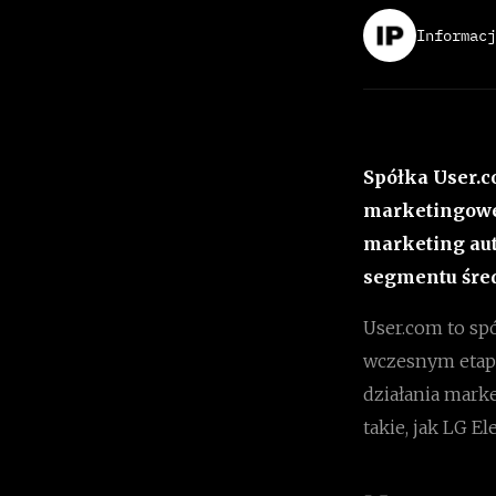
Informacj
Spółka User.co
marketingowe
marketing au
segmentu śred
User.com to sp
wczesnym etapi
działania marke
takie, jak LG E