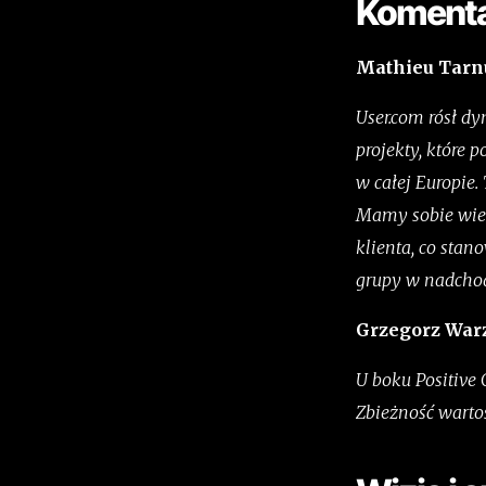
Komentar
Mathieu Tarnus
User.com rósł dy
projekty, które 
w całej Europie.
Mamy sobie wiel
klienta, co stan
grupy w nadcho
Grzegorz Warz
U boku Positive
Zbieżność warto