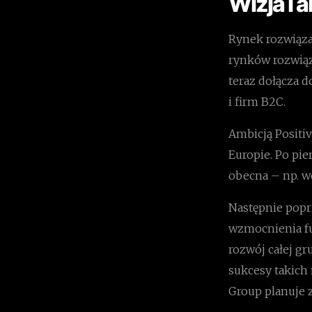
Wizja i 
Rynek rozwiąza
rynków rozwiąz
teraz dołącza 
i firm B2C.
Ambicją Posit
Europie. Po pi
obecna – np. w
Następnie popr
wzmocnienia fun
rozwój całej g
sukcesy takich 
Group planuje z