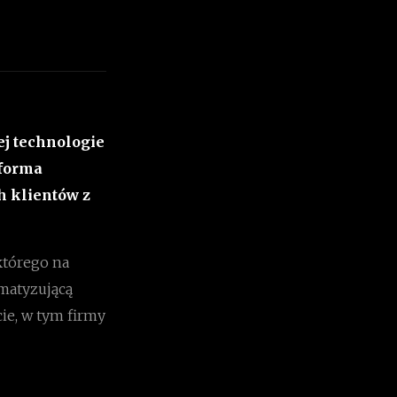
ej technologie
tforma
 klientów z
którego na
matyzującą
cie, w tym firmy