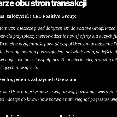
ze obu stron transakcji
, założyciel i CEO Positive Group:
namicznie jeszcze przed dołączeniem do Positive Group. Prze
pozwolą przyspieszyć wprowadzenie nowej oferty dla dużych fi
 To wielka przyjemność powitać zespół User.com w rodzienie Po
e do zaoferowania pod względem doświadczenia, podejścia d
owi bogactwo naszej współpracy. To przejęcie odegra ważną rol
dzących miesiącach.
echa, jeden z założycieli User.com
:
 Group User.com przyspieszy swój rozwój, pozostając wierny
ści i dostęp do know-how pozwoli nam sięgnąć po jeszcze wię