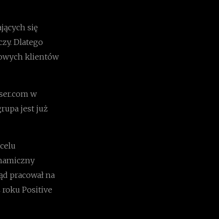
jących się
zy. Dlatego
zowych klientów
ser.com w
rupa jest już
celu
ynamiczny
ąd pracował na
 roku Positive