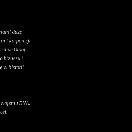
d nami duże
rm i korporacji
sitive Group.
o biznesu i
ę w historii
m swojemu DNA.
cej.