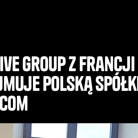
ive Group z Francji
jmuje polską spółk
.com