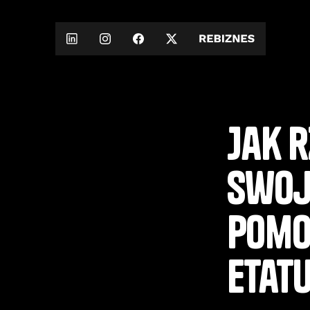
Jak r
swoj
pomo
etatu