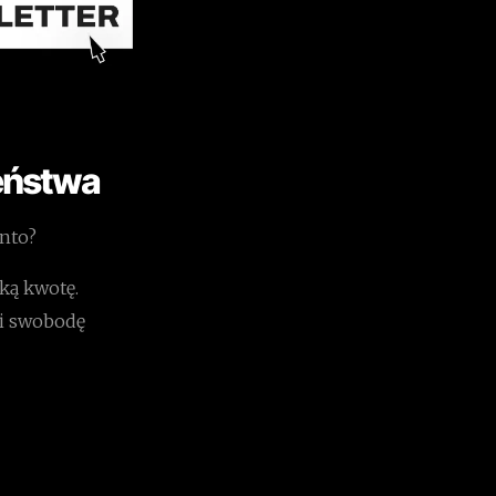
eństwa
onto?
aką kwotę.
Ci swobodę