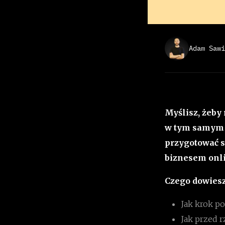
Adam Sawi
Myślisz, żeby 
w tym samym m
przygotować s
biznesem onl
Czego dowiesz 
Jak krok p
Jak przed r