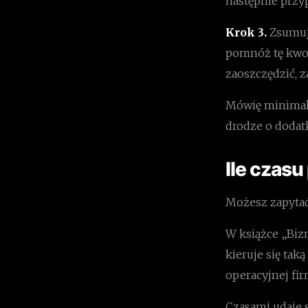
następnie przy
Krok 3.
Zsumuj 
pomnóż tę kwot
zaoszczędzić, z
Mówię minimaln
drodze o dodat
Ile czasu
Możesz zapytać:
W książce „Biz
kieruje się tak
operacyjnej fir
Czasami udaje s