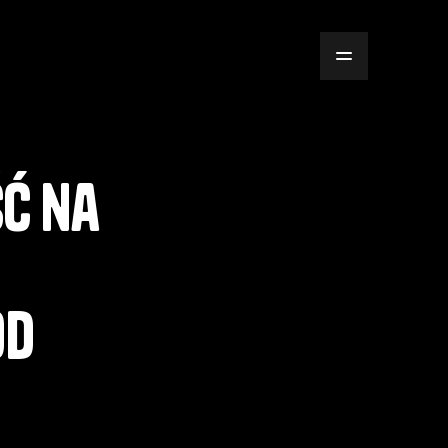
ść na
od