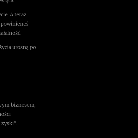
siąca.
cie. A teraz
ą powinieneś
ałalność.
życia urosną po
nowym biznesem,
ności
zyski”.