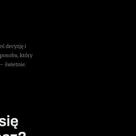
eś decyzję i
sposobu, który
– świetnie.