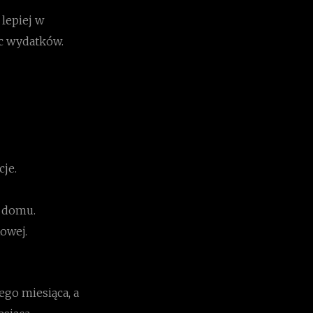
lepiej w
c wydatków.
cje.
w domu.
owej.
ego miesiąca, a