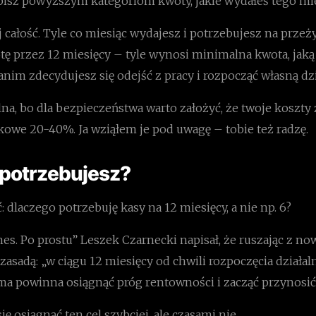
pisz powyższym kategoriom kwoty, jakie wydałeś tego mie
całość. Tyle co miesiąc wydajesz i potrzebujesz na przeży
ę przez 12 miesięcy – tyle wynosi minimalna kwota, jak
anim zdecydujesz się odejść z pracy i rozpocząć własną dzi
a, bo dla bezpieczeństwa warto założyć, że twoje koszty 
kowe 20-40%. Ja wziąłem je pod uwagę – tobie też radzę.
 potrzebujesz?
 dlaczego potrzebuję kasy na 12 miesięcy, a nie np. 6?
nes. Po prostu” Leszek Czarnecki napisał, że ruszając z 
ą zasadą: „w ciągu 12 miesięcy od chwili rozpoczęcia działal
ma powinna osiągnąć próg rentowności i zacząć przynosić 
ię osiągnąć ten cel szybciej, ale czasami nie.