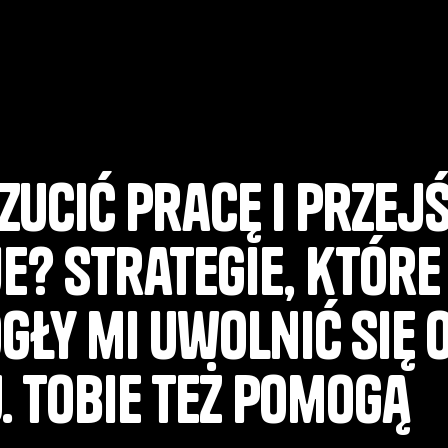
zucić pracę i przej
e? Strategie, które
gły mi uwolnić się 
. Tobie też pomogą