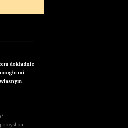
byłem dokładnie
pomogło mi
z własnym
s?
 pomysł na