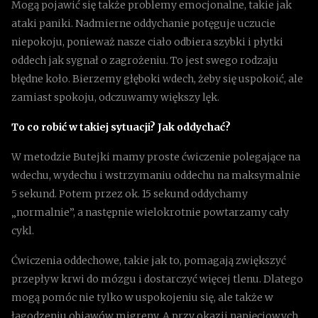
Mogą pojawić się także problemy emocjonalne, takie jak
ataki paniki. Nadmierne oddychanie potęguje uczucie
niepokoju, ponieważ nasze ciało odbiera szybki i płytki
oddech jak sygnał o zagrożeniu. To jest swego rodzaju
błędne koło. Bierzemy głęboki wdech, żeby się uspokoić, ale
zamiast spokoju, odczuwamy większy lęk.
To co robić w takiej sytuacji? Jak oddychać?
W metodzie Butejki mamy proste ćwiczenie polegające na
wdechu, wydechu i wstrzymaniu oddechu na maksymalnie
5 sekund. Potem przez ok. 15 sekund oddychamy
„normalnie”, a następnie wielokrotnie powtarzamy cały
cykl.
Ćwiczenia oddechowe, takie jak to, pomagają zwiększyć
przepływ krwi do mózgu i dostarczyć więcej tlenu. Dlatego
mogą pomóc nie tylko w uspokojeniu się, ale także w
łagodzeniu objawów migreny. A przy okazji napięciowych