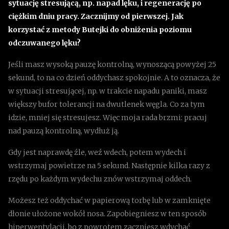
sytuację stresującą, np. napad lęku, i regenerację po
ciężkim dniu pracy. Zacznijmy od pierwszej. Jak
korzystać z metody Butejki do obniżenia poziomu
odczuwanego lęku?
Jeśli masz wysoką pauzę kontrolną, wynoszącą powyżej 25
sekund, to na co dzień oddychasz spokojnie. A to oznacza, że
w sytuacji stresującej, np. w trakcie napadu paniki, masz
większy bufor tolerancji na dwutlenek węgla. Co za tym
idzie, mniej się stresujesz. Więc moja rada brzmi: pracuj
nad pauzą kontrolną, wydłuż ją.
Gdy jest naprawdę źle, weź wdech, potem wydech i
wstrzymaj powietrze na 5 sekund. Następnie kilka razy z
rzędu po każdym wydechu znów wstrzymaj oddech.
Możesz też oddychać w papierową torbę lub w zamknięte
dłonie ułożone wokół nosa. Zapobiegniesz w ten sposób
hiperwentylacji, bo z powrotem zaczniesz wdychać