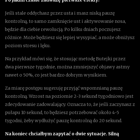
Po jakim czasie zauważę pierwsze efekty?
Jeśli stale oddychasz przez usta i masz niską pauzę
kontrolną, to samo zamknięcie ust i aktywowanie nosa,
będzie dla ciebie rewolucją. Po kilku dniach poczujesz
różnice. Może będziesz się lepiej wysypiać, a może obniżysz
poziom stresu i lęku.
Na przykład mówi się, że stosując metodę Butejki przez
dwa pierwsze tygodnie, można zmniejszyć objawy astmy
nawet o 50%, co jest bardzo dobrym wynikiem.
Za miarę postępu sugeruję przyjąć wspomnianą pauzę
kontrolną. Wzrost na poziomie 2-3 sekund tygodniowo jest
zdecydowanie zadowalający. Oznacza to, że jeśli zaczynasz z
pułapu 10 sekund, to będziesz potrzebować około 4-5
tygodni, żeby wydłużyć pauzę kontrolną do 20 sekund.
Na koniec chciałbym zapytać o dwie sytuacje. Silną