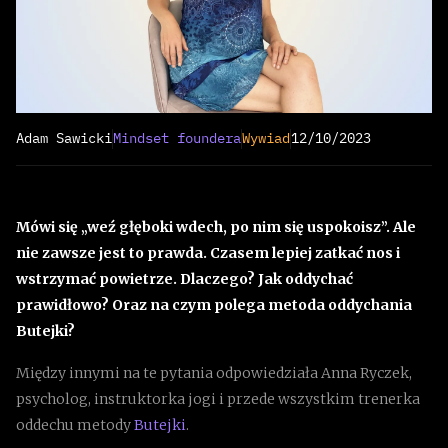
Adam Sawicki
Mindset foundera
Wywiad
12/10/2023
Mówi się „weź głęboki wdech, po nim się uspokoisz”. Ale
nie zawsze jest to prawda. Czasem lepiej zatkać nos i
wstrzymać powietrze. Dlaczego? Jak oddychać
prawidłowo? Oraz na czym polega metoda oddychania
Butejki?
Między innymi na te pytania odpowiedziała Anna Ryczek,
psycholog, instruktorka jogi i przede wszystkim trenerka
oddechu metody
Butejki
.