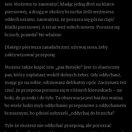
nos. Możemy to zauważyć, kładąc jedną dłoń na klatce
piersiowej, a drugą w okolicy brzucha. Jeśli weźmiesz
oddech ustami, zauważysz, że porusza się górna część
klatki piersiowej. A teraz weź wdech nosem. Porusza się
brzuch, prawda? No właśnie.
Dlatego pierwsza zasada brzmi: używaj nosa, żeby
zaktywizować przeponę.
Możesz także kupić tzw. „pas Butejki”. Jest to elastyczny
pas, który zaplatasz wokół dolnych żeber. Gdy oddychasz,
mając go na sobie, odczuwasz delikatny opór. Zaczynasz też
czuć, że przepona porusza się w różnych kierunkach – na
boki, do przodu i do tyłu. Ta obserwacja jest bardzo ważna,
bo wiele ludzi myli oddychanie przeponowe z oddychaniem
brzusznym, bo gdzieś usłyszeli „oddychaj do brzucha”.
Tyle że możesz nie oddychać przeponą, ale poruszać