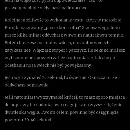
Jeśli na większość pytań odpowiedziałeś „tak”, to
prawdopodobnie oddychasz nadmiarowo.
Kolejna możliwość to wykonanie testu, który w metodzie
Butejki nazywamy „pauzą kontrolną”. Siadasz wygodnie i
przez kilka minut oddychasz w swoim naturalnym tempie.
Potem bierzesz normalny wdech, normalny wydech i
zatykasz nos. Włączasz stoper i patrzysz, ile sekund możesz
wytrzymać bez powietrza bez napinania się, tak aby po
odetkaniu nosa wdech nie był powiększony.
Jeśli wytrzymałeś 25 sekund, to świetnie. Oznacza to, że
oddychasz poprawnie.
Jeśli natomiast wytrzymałeś krócej, to masz sporo miejsca
do poprawy, bo nadmiarowo reagujesz na wyższe stężenie
dwutlenku węgla. Twoim celem powinno być osiągnięcie
poziomu 30-40 sekund.