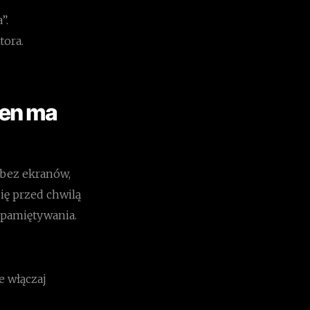
”.
tora.
sen ma
 bez ekranów,
ię przed chwilą
zapamiętywania.
e włączaj