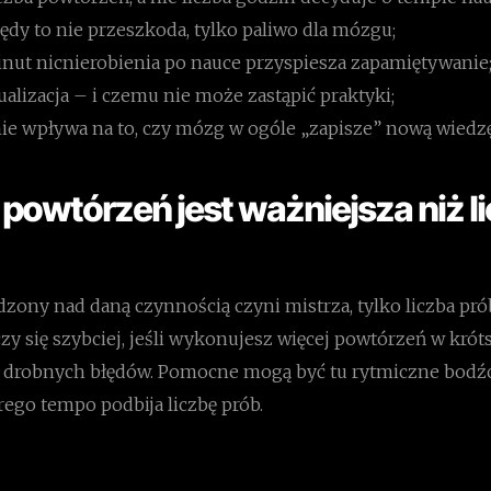
ędy to nie przeszkoda, tylko paliwo dla mózgu;
minut nicnierobienia po nauce przyspiesza zapamiętywanie
ualizacja – i czemu nie może zastąpić praktyki;
nie wpływa na to, czy mózg w ogóle „zapisze” nową wiedzę
a powtórzeń jest ważniejsza niż l
ędzony nad daną czynnością czyni mistrza, tylko liczba p
zy się szybciej, jeśli wykonujesz więcej powtórzeń w krót
drobnych błędów. Pomocne mogą być tu rytmiczne bodźc
ego tempo podbija liczbę prób.