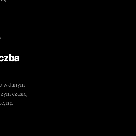
;
.
iczba
rób w danym
szym czasie,
e, np.