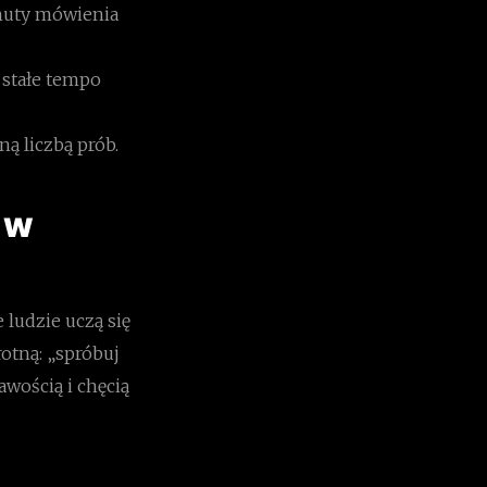
inuty mówienia
 stałe tempo
ą liczbą prób.
o w
 ludzie uczą się
rotną: „spróbuj
kawością i chęcią