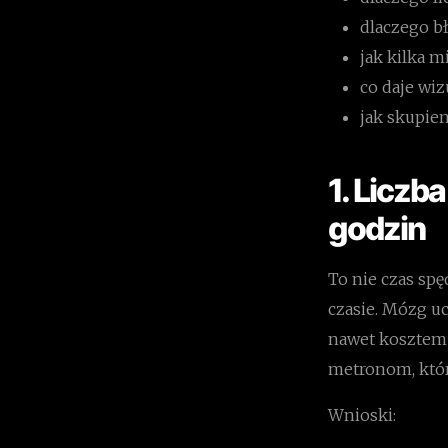
dlaczego bł
jak kilka 
co daje wiz
jak skupie
1. Liczb
godzin
To nie czas sp
czasie. Mózg uc
nawet kosztem 
metronom, któr
Wnioski: