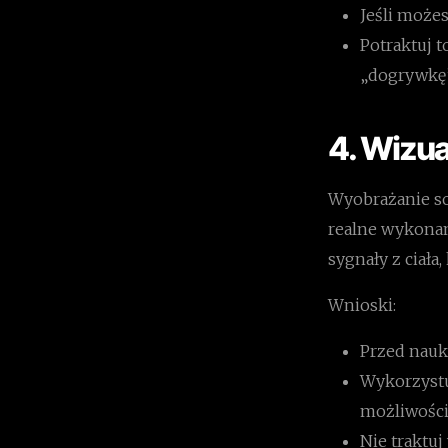
Jeśli może
Potraktuj t
„dogrywkę”
4. Wizua
Wyobrażanie so
realne wykonan
sygnały z ciała
Wnioski:
Przed nauką
Wykorzystu
możliwości
Nie traktuj