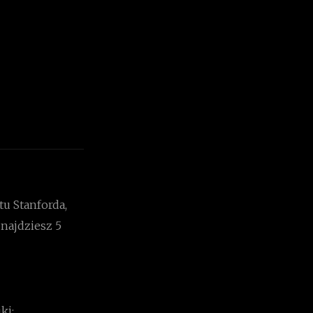
u Stanforda,
najdziesz 5
ki;