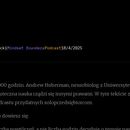
cki
Mindset foundera
Podcast
18/4/2025
000 godzin. Andrew Huberman, neurobiolog z Uniwersytet
uteczna nauka rządzi się innymi prawami. W tym tekście z
podcastu przydatnych soloprzedsiębiorcom.
 dowiesz się:
czba powtórzeń, a nie liczba godzin decyduje o tempie nau