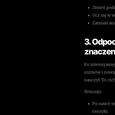
Zmień podej
Ucz się w 
Zamiast ana
3. Odpoc
znaczen
Po intensywnej
rozmów i nowyc
nauczył. To cic
Wnioski:
Po nauce us
muzyki.