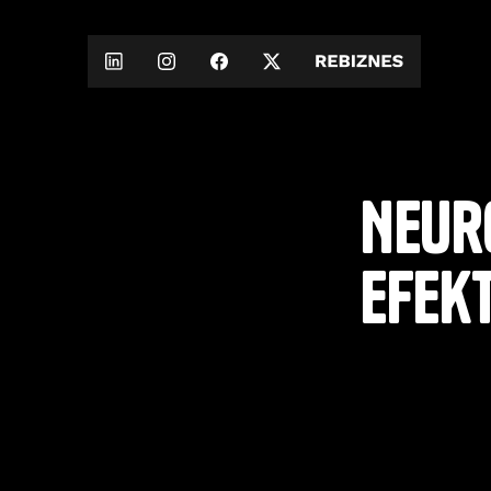
Neuro
efek