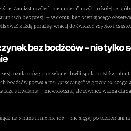
ście. Zamiast myśleć „nie umiem”, myśl „to kolejna próba
warunkach bez presji – w domu, bez oceniającego obserwa
lizować każdą porażkę, wracaj do ćwiczeń szybko i często.
zynek bez bodźców – nie tylko 
ie
 sesji nauki mózg potrzebuje chwili spokoju. Kilka minut
h bodźców pozwala mu „przewinąć” w głowie to, czego s
ha faza utrwalania – niewidoczna, ale również ważna dla 
iądź na 5 minut i nic nie rób – nie sięgaj po telefon ani ni