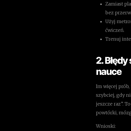
Zamiast pla
bez przerw
Użyj metro
ćwiczeń.
Trenuj inte
2. Błędy
nauce
Im więcej prób,
szybciej, gdy n
jeszcze raz”. To
powtórki, mózg 
Wnioski: