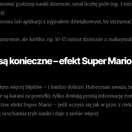
nować godzinę nauki dziennie, ustal liczbę prób (np. 3 m
y).
nomu lub aplikacji z sygnałem dźwiękowym, by utrzymać
nsywnie, ale krótko, np. 10-15 minut dziennie z maksymaln
 są konieczne – efekt Super Mari
 tym więcej błędów – i bardzo dobrze. Huberman uważa, że
ie są karani za pomyłki, tylko dostają prostą informację zw
 tzw. efekt Super Mario – jeśli uczysz się jak w grze, z cie
uruchamia tryb nauki i daje z siebie więcej.