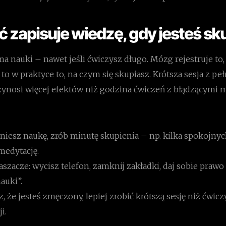
ć zapisuje wiedzę, gdy jesteś sk
a nauki – nawet jeśli ćwiczysz długo. Mózg rejestruje to,
to w praktyce to, na czym się skupiasz. Krótsza sesja z p
ynosi więcej efektów niż godzina ćwiczeń z błądzącymi 
niesz naukę, zrób minutę skupienia – np. kilka spokojn
medytację.
szacze: wycisz telefon, zamknij zakładki, daj sobie prawo
auki”.
sz, że jesteś zmęczony, lepiej zrobić krótszą sesję niż ćwic
i.