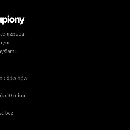
upiony
 co uzna za
ełnym
myślami.
ych oddechów
 do 10 minut
zyć bez