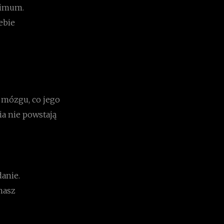
nimum.
ebie
 mózgu, co jego
a nie powstają
danie.
masz