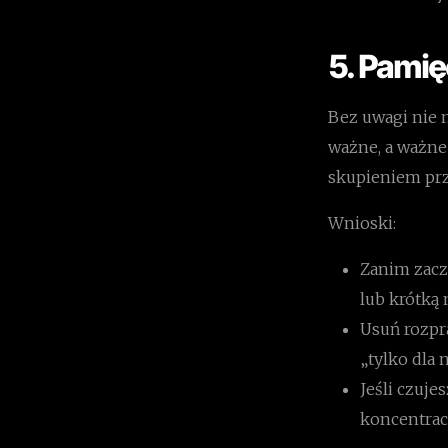
5. Pamię
Bez uwagi nie m
ważne, a ważne 
skupieniem prz
Wnioski:
Zanim zacz
lub krótką 
Usuń rozpra
„tylko dla n
Jeśli czuje
koncentracj