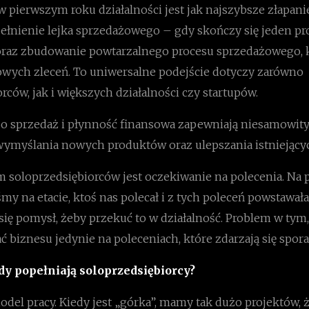
 pierwszym roku działalności jest jak najszybsze złapani
pełnienie lejka sprzedażowego – gdy skończy się jeden pr
raz zbudowanie powtarzalnego procesu sprzedażowego, 
owych zleceń. To uniwersalne podejście dotyczy zarówno
rców, jak i większych działalności czy startupów.
Bo sprzedaż i płynność finansowa zapewniają niesamowity
wymyślania nowych produktów oraz ulepszania istniejący
 soloprzedsiębiorców jest oczekiwanie na polecenia. Na p
my na etacie, ktoś nas polecał i z tych poleceń powstawała
ię pomysł, żeby przekuć to w działalność. Problem w tym,
biznesu jedynie na poleceniach, które zdarzają się spora
ędy popełniają soloprzedsiębiorcy?
del pracy. Kiedy jest „górka”, mamy tak dużo projektów, 