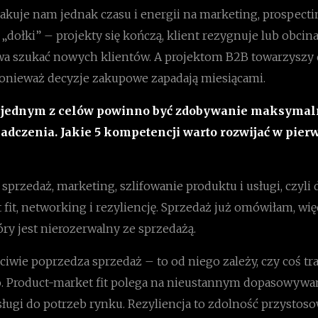
rakuje nam jednak czasu i energii na marketing, prospecti
dołki” – projekty się kończą, klient rezygnuje lub obcin
 szukać nowych klientów. A projektom B2B towarzyszy d
onieważ decyzje zakupowe zapadają miesiącami.
e jednym z celów powinno być zdobywanie maksymal
iadczenia. Jakie 5 kompetencji warto rozwijać w pie
rzedaż, marketing, szlifowanie produktu i usługi, czyli 
fit, networking i rezyliencję. Sprzedaż już omówiłam, wi
ry jest nierozerwalny ze sprzedażą.
iwie poprzedza sprzedaż – to od niego zależy, czy coś traf
 Product-market fit polega na nieustannym dopasowywa
sługi do potrzeb rynku. Rezyliencja to zdolność przystos