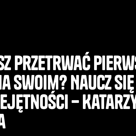
sz przetrwać pierw
na swoim? Naucz się
iejętności – Katarz
a