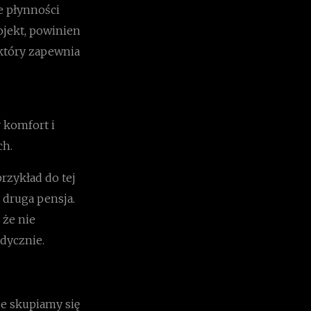
e płynności
ojekt, powinien
który zapewnia
 komfort i
ch.
rzykład do tej
 druga pensja.
 że nie
dycznie.
że skupiamy się