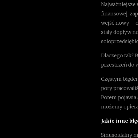
Najważniejsze w
finansowej, za
wejść nowy – o
stały dopływ n
soloprzedsiębio
Dlaczego tak? 
przestrzeń do 
Częstym błędem
pory pracowaliś
Potem pojawia s
możemy opierać 
Jakie inne bł
Sinusoidalny mo