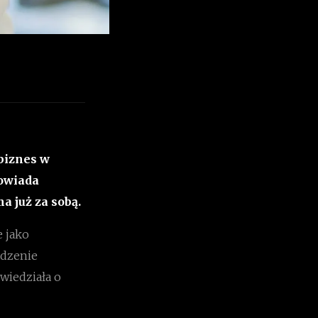
 biznes w
powiada
a już za sobą.
e jako
adzenie
wiedziała o