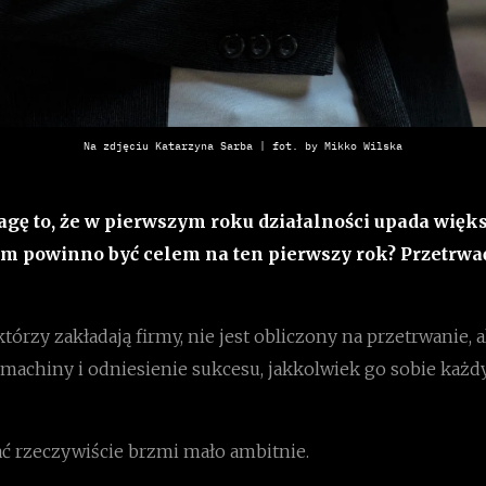
Na zdjęciu Katarzyna Sarba | fot. by Mikko Wilska
agę to, że w pierwszym roku działalności upada więks
m powinno być celem na ten pierwszy rok? Przetrwa
którzy zakładają firmy, nie jest obliczony na przetrwanie, a
 machiny i odniesienie sukcesu, jakkolwiek go sobie każd
ć rzeczywiście brzmi mało ambitnie.