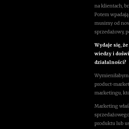
na klientach, b
Potem wpadają „
musimy od nowa
sprzedażowy, p
Wydaje się, ż
wiedzy i dośw
działalności?
Wymieniłabym sp
product-market 
marketingu, któ
Marketing właśc
sprzedażowego.
produktu lub u