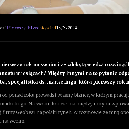
cki
Pierwszy biznes
Wywiad
15/7/2024
 pierwszy rok na swoim i ze zdobytą wiedzą rozwinąć
nastu miesiącach? Między innymi na to pytanie od
a, specjalistka ds. marketingu, która pierwszy rok m
a od ponad roku prowadzi własny biznes, w którym pracuj
s. marketingu. Na swoim koncie ma między innymi wprow
 firmy Geobear na polski rynek. W rozmowie ze mną opo
u na swoim.