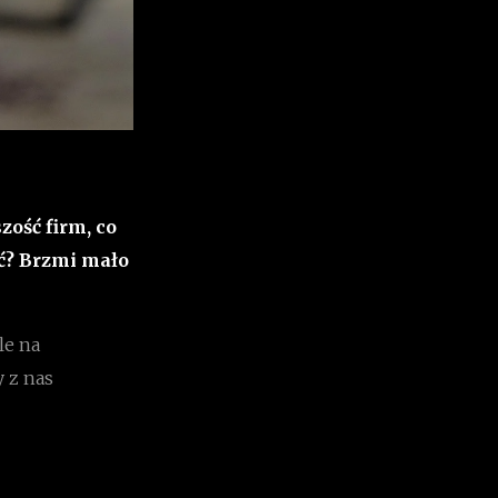
zość firm, co
ć? Brzmi mało
le na
y z nas