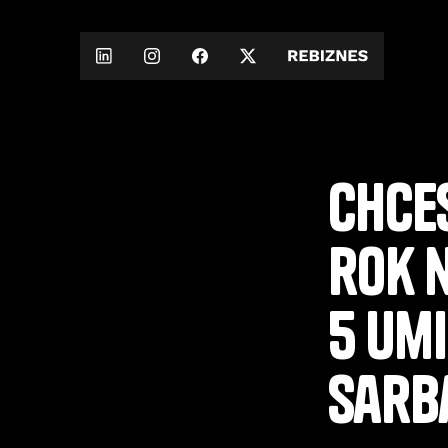
Chce
rok 
5 um
Sarb