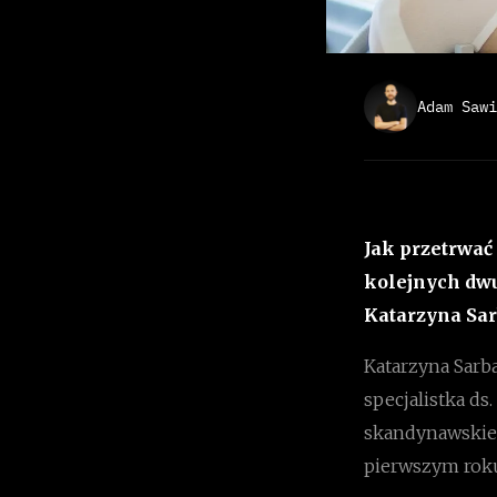
Adam Sawi
Jak przetrwać
kolejnych dwu
Katarzyna Sarb
Katarzyna Sarb
specjalistka d
skandynawskiej
pierwszym rok