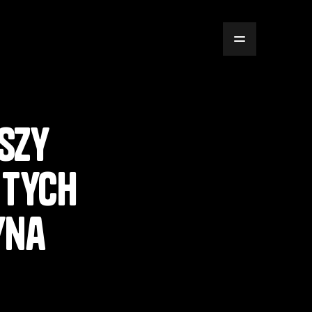
szy
 tych
yna