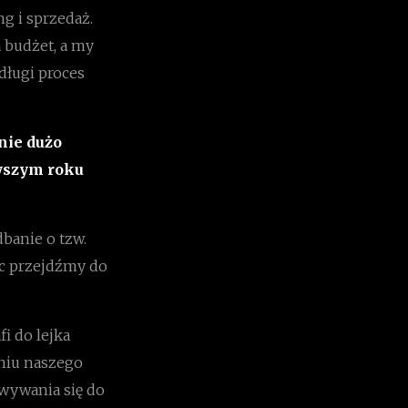
ng i sprzedaż.
a budżet, a my
ługi proces
nie dużo
rwszym roku
dbanie o tzw.
ęc przejdźmy do
i do lejka
niu naszego
owywania się do